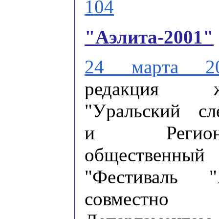
104
"Аэлита-2001"
24 маpта 2
pедакция ж
"Уpальский сл
и Региона
общественны
"Фестиваль "
совмест