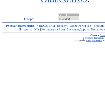
Вверх
Русская фантастика
=>
ПИСАТЕЛИ
|
Новости
(
Oldnews
Курьер
) |
Премии
Интервью
|
XIX
|
Журналы
=>
Если
|
Звездная Дорога
|
Книжное 
Оставьте
Ваши
©
Русская фантастика
© Дизайн.
Белоусов Павел
20