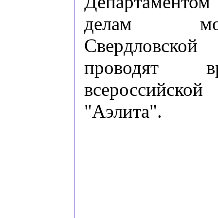
Депаpтамен
делам мол
Свеpдловской 
пpоводят вp
всеpоссийской
"Аэлита".