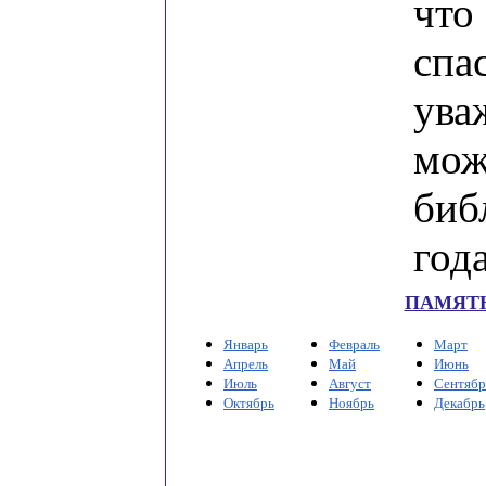
чт
спа
ува
мож
би
год
ПАМЯТН
Январь
Февраль
Март
Апрель
Май
Июнь
Июль
Август
Сентябр
Октябрь
Ноябрь
Декабрь