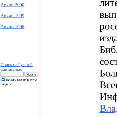
лит
Архив 2000
вып
Архив 1999
рос
Архив 1998
изд
Биб
сос
Поиск на Русской
фантастике:
Бол
Искать только в этом
Все
разделе
Инф
Вла