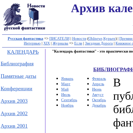
Архив кале
Русская фантастика
=>
ПИСАТЕЛИ
|
Новости
(
Oldnews
Курьер
) |
Премии
Интервью
|
XIX
|
Журналы
=>
Если
|
Звездная Дорога
|
Книжное 
КАЛЕНДАРЬ
"Календарь фантастики" - это практически
Библиография
БИБЛИОГРАФИ
Памятные даты
В 
Январь
Февраль
Март
Апрель
Конференции
Май
Июнь
пу
Июль
Август
Сентябрь
Октябрь
Архив 2003
биб
Ноябрь
Декабрь
Архив 2002
фан
Архив 2001