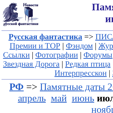
Пам
и
Русская фантастика
=>
ПИС
Премии и ТОР
|
Фэндом
|
Жур
Ссылки
|
Фотографии
|
Форумы
Звездная Дорога
|
Редкая птица
Интерпресскон
|
РФ
=>
Памятные даты 2
апрель
май
июнь
ию
нояб