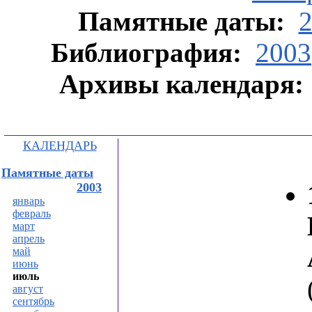
Памятные даты:
Библиография:
2003
Архивы календаря:
КАЛЕНДАРЬ
Памятные даты
2003
январь
февраль
март
апрель
май
июнь
июль
август
сентябрь