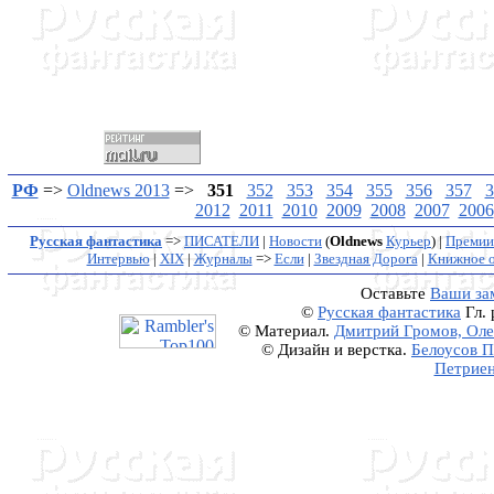
РФ
=>
Oldnews 2013
=>
351
352
353
354
355
356
357
3
2012
2011
2010
2009
2008
2007
2006
Русская фантастика
=>
ПИСАТЕЛИ
|
Новости
(
Oldnews
Курьер
) |
Премии
Интервью
|
XIX
|
Журналы
=>
Если
|
Звездная Дорога
|
Книжное о
Оставьте
Ваши за
©
Русская фантастика
Гл. 
© Материал.
Дмитрий Громов, Оле
© Дизайн и верстка.
Белоусов П
Петриен