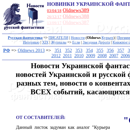
НОВИНКИ УКРАИНСКОЙ ФАН
Oldnews389
03/04/18
Oldnews388
26/12/17
Oldnews387
13/09/17
Русская фантастика
=>
ПИСАТЕЛИ
|
Новости
(
Oldnews
Курьер
) |
Премии
Интервью
|
XIX
|
Журналы
=>
Если
|
Звездная Дорога
|
Книжное о
РФ
=>
Oldnews 2013
=>
351
352
353
354
355
356
357
3
2012
2011
2010
2009
2008
2007
2006
Новости Украинской фантас
новостей Украинской и русской
разных тем, новости о конвентах
ВСЕХ событий, касающихся 
ОТ СОСТАВИТЕЛЕЙ:
"
Данный листок задуман как аналог "Курьера