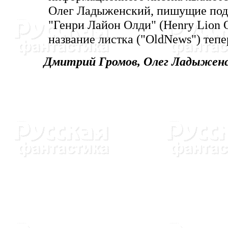
Олег Ладыженский, пишущие под
"Генри Лайон Олди" (Нenry Lion Ol
название листка ("OldNews") тепе
Дмитрий Громов, Олег Ладыженск