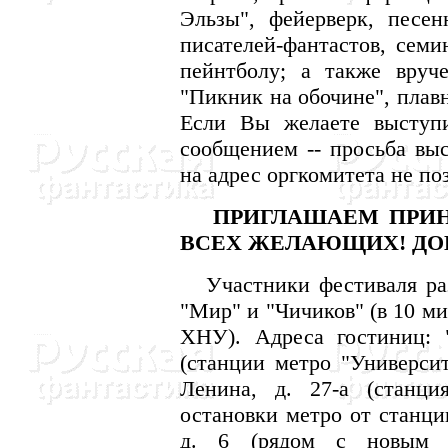
Эльзы", фейерверк, песен
писателей-фантастов, семи
пейнтболу; а также вруч
"Пикник на обочине", плав
Если Вы желаете выступ
сообщением -- просьба выс
на адрес оргкомитета не поз
ПРИГЛАШАЕМ ПРИH
ВСЕХ ЖЕЛАЮЩИХ! ДО
Участники фестиваля раз
"Мир" и "Чичиков" (в 10 м
ХHУ). Адреса гостиниц: 
(станции метро "Университ
Ленина, д. 27-а (станци
остановки метро от станции
д. 6 (рядом с новым зд