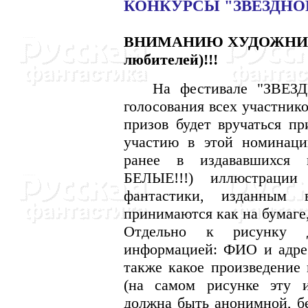
КОHКУРСЫ "ЗВЕЗДHОГ
ВHИМАHИЮ ХУДОЖHИКОВ 
любителей)!!!
Hа фестивале "ЗВЕЗДH
голосования всех участнико
призов будет вручаться
участию в этой номинаци
ранее в издававшихся
БЕЛЫЕ!!!) иллюстрации 
фантастики, изданным 
принимаются как на бумаге
Отдельно к рисунку д
информацией: ФИО и адрес 
также какое произведение 
(на самом рисунке эту 
должна быть анонимной, бе