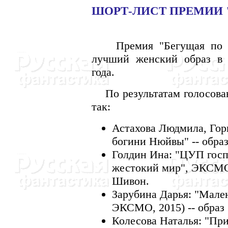
ШОРТ-ЛИСТ ПРЕМИИ 
Премия "Бегущая по вол
лучший женский образ в 
года.
По результатам голосован
так:
Астахова Людмила, Гор
богини Нюйвы" -- обра
Голдин Ина: "ЦУП госпо
жестокий мир", ЭКСМО, 
Шивон.
Зарубина Дарья: "Малень
ЭКСМО, 2015) -- образ
Колесова Наталья: "При