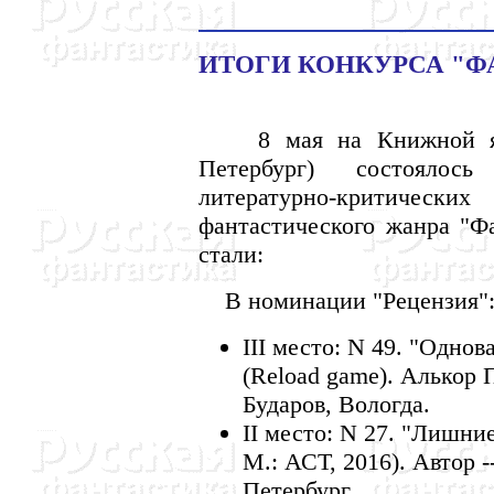
ИТОГИ КОНКУРСА "Ф
8 мая на Книжной ярм
Петербург) состоялос
литературно-критическ
фантастического жанра "Ф
стали:
В номинации "Рецензия"
III место: N 49. "Одно
(Reload game). Алькор 
Бударов, Вологда.
II место: N 27. "Лишни
М.: АСТ, 2016). Автор 
Петербург.