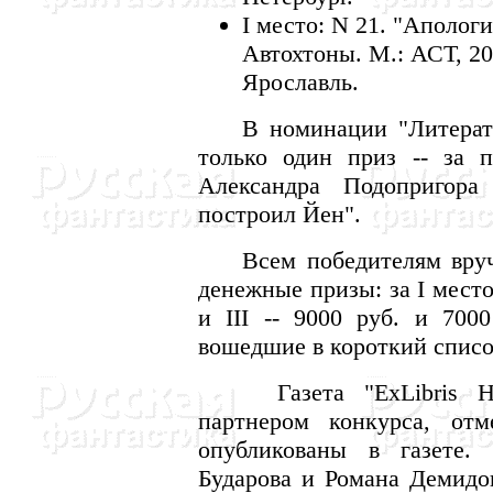
I место: N 21. "Аполог
Автохтоны. М.: АСТ, 20
Ярославль.
В номинации "Литературн
только один приз -- за п
Александра Подопригора
построил Йен".
Всем победителям вруча
денежные призы: за I место
и III -- 9000 руб. и 7000
вошедшие в короткий спис
Газета "ExLibris НГ"
партнером конкурса, отм
опубликованы в газете.
Бударова и Романа Демидо