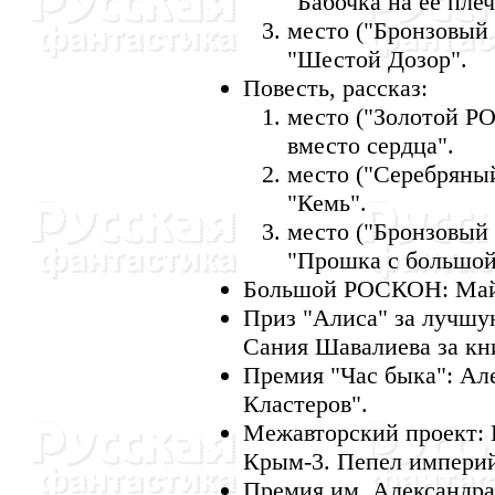
"Бабочка на ее плеч
место ("Бронзовый
"Шестой Дозор".
Повесть, рассказ:
место ("Золотой Р
вместо сердца".
место ("Серебряны
"Кемь".
место ("Бронзовый
"Прошка с большой
Большой РОСКОН: Майк
Приз "Алиса" за лучшу
Сания Шавалиева за кн
Премия "Час быка": Ал
Кластеров".
Межавторский проект: 
Крым-3. Пепел империй
Премия им. Александра 