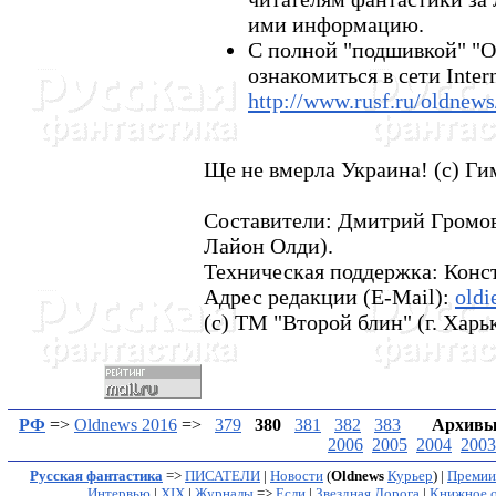
ими информацию.
С полной "подшивкой" "
ознакомиться в сети Inter
http://www.rusf.ru/oldnews
Ще не вмерла Украина! (с) Г
Составители: Дмитрий Громов
Лайон Олди).
Техническая поддержка: Конс
Адрес редакции (E-Mail):
oldi
(с) ТМ "Второй блин" (г. Харьк
РФ
=>
Oldnews 2016
=>
379
380
381
382
383
Архивы
2006
2005
2004
2003
Русская фантастика
=>
ПИСАТЕЛИ
|
Новости
(
Oldnews
Курьер
) |
Премии
Интервью
|
XIX
|
Журналы
=>
Если
|
Звездная Дорога
|
Книжное о