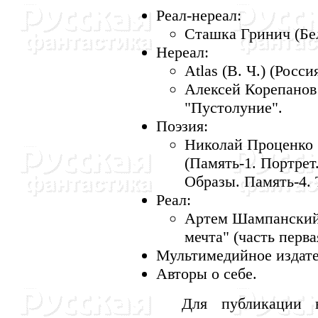
Реал-нереал:
Сташка Гринич (Бел
Нереал:
Atlas (В. Ч.) (Росси
Алексей Корепанов 
"Пустолуние".
Поэзия:
Николай Проценко (
(Память-1. Портрет
Образы. Память-4. 
Реал:
Артем Шампанский (
мечта" (часть перва
Мультимедийное издате
Авторы о себе.
Для публикации в ал