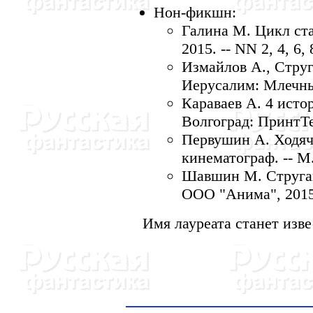
Нон-фикшн:
Галина М. Цикл стат
2015. -- NN 2, 4, 6, 
Измайлов А., Струг
Иерусалим: Млечны
Караваев А. 4 истор
Волгоград: ПринтТе
Первушин А. Ходяч
кинематограф. -- М
Шавшин М. Стругац
ООО "Анима", 2015
Имя лауреата станет изве