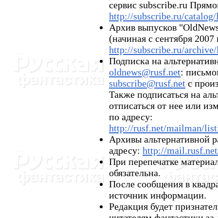
сервис subscribe.ru Прям
http://subscribe.ru/catalog
Архив выпусков "OldNews"
(начиная с сентября 2007 г
http://subscribe.ru/archive
Подписка на альтернатив
oldnews@rusf.net
: письмо
subscribe@rusf.net
с произ
Также подписаться на аль
отписаться от нее или и
по адресу:
http://rusf.net/mailman/lis
Архивы альтернативной р
адресу:
http://mail.rusf.ne
При перепечатке материа
обязательна.
После сообщения в квадр
источник информации.
Редакция будет признател
читателям фантастики за