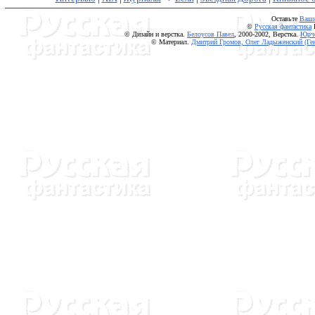
Оставьте
Ваши
©
Русская фантастика
Г
© Дизайн и верстка.
Белоусов Павел
, 2000-2002,
Верстка.
Юрче
© Материал.
Дмитрий Громов, Олег Ладыженский (Ге