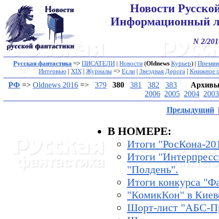
Новости Русско
Информационный л
N 2/201
Русская фантастика
=>
ПИСАТЕЛИ
|
Новости
(
Oldnews
Курьер
) |
Премии
Интервью
|
XIX
|
Журналы
=>
Если
|
Звездная Дорога
|
Книжное о
РФ
=>
Oldnews 2016
=>
379
380
381
382
383
Архивы
2006
2005
2004
2003
Предыдущий
В HОМЕРЕ:
Итоги "РосКона-201
Итоги "Интерпресс
"Полдень".
Итоги конкурса "Ф
"КомикКон" в Киеве
Шорт-лист "АБС-П