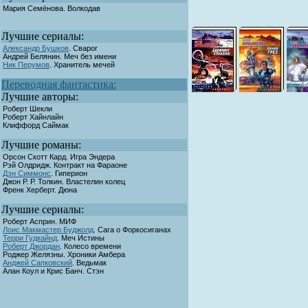
Мария Семёнова
. Волкодав
Лучшие сериалы:
Александр Бушков
. Сварог
Андрей Белянин. Меч без имени
Ник Перумов
. Хранитель мечей
Переводная фантастика:
Лучшие авторы:
Роберт Шекли
Роберт Хайнлайн
Клиффорд Саймак
Лучшие романы:
Орсон Скотт Кард. Игра Эндера
Рэй Олдридж. Контракт на Фараоне
Дэн Симмонс
. Гиперион
Джон Р. Р. Толкин. Властелин колец
Френк Херберт. Дюна
Лучшие сериалы:
Роберт Асприн. МИФ
Лоис Макмастер Буджолд
. Сага о Форкосиганах
Терри Гудкайнд
. Меч Истины
Роберт Джордан
. Колесо времени
Роджер Желязны. Хроники Амбера
Анджей Сапковский
. Ведьмак
Алан Коул и Крис Банч. Стэн