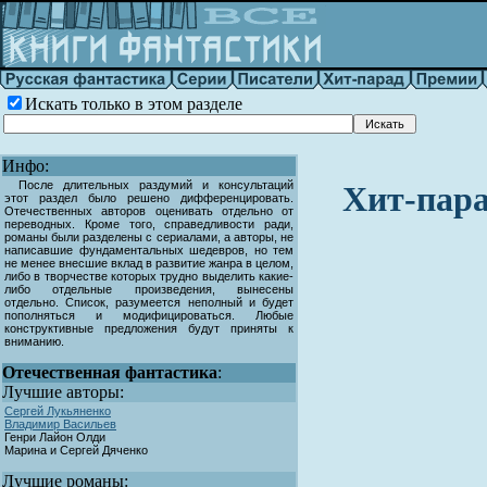
Искать только в этом разделе
Инфо:
После длительных раздумий и консультаций
Хит-пара
этот раздел было решено дифференцировать.
Отечественных авторов оценивать отдельно от
переводных. Кроме того, справедливости ради,
романы были разделены с сериалами, а авторы, не
написавшие фундаментальных шедевров, но тем
не менее внесшие вклад в развитие жанра в целом,
либо в творчестве которых трудно выделить какие-
либо отдельные произведения, вынесены
отдельно. Список, разумеется неполный и будет
пополняться и модифицироваться. Любые
конструктивные предложения будут приняты к
вниманию.
Отечественная фантастика
:
Лучшие авторы:
Сергей Лукьяненко
Владимир Васильев
Генри Лайон Олди
Марина и Сергей Дяченко
Лучшие романы: