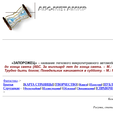
«ЗАПОРОЖЕЦ»
– название легкового микролитражного автомоб
до конца света (АБС. За миллиард лет до конца света. – М.:
Трудно быть богом; Понедельник начинается в субботу. – М.: 
Фантастика
->
Братья
[
КАРТА СТРАНИЦЫ
]
[
ТВОРЧЕСТВО
]
[
ПУБ
[
Книги
] [
Пародии
]
Стругацкие
-
[
СПРАВОЧ
[
Фотографии
] [
Иллюстрации
] [
Обложки
] [
Экранизации
]
>
Ком
Рисунки, стат