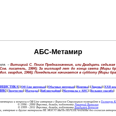
АБС-Метамир
иля. –
Витицкий С. Поиск Предназначения, или Двадцать седьмая
 Сов. писатель, 1984); За миллиард лет до конца света (Миры 
Мол. гвардия, 1966); Понедельник начинается в субботу (Миры бр
ЛИЦИСТИКА
]
[
Off-Line интервью
] [
Обычные интервью
] [
Критика
] [
Людены
] [
XXII век
НИК
]
[
Творчество
] [
Награды
] [
Библиография
] [
Материалы о АНС
] [
Большое спасибо
]
ментарии и вопросы к Off-Line интервью с Борисом Стругацким помещайте в
Гостевую К
© 1996 - 2000 Верстка, дизайн, подготовка
Дмитрий Ватолин
© 1999 - 2011 Верстка, дизайн, подготовка
Владимир Борисов
ьи, интервью и другие материалы НЕ МОГУТ БЫТЬ ПЕРЕПЕЧАТАНЫ без согласия авторов 