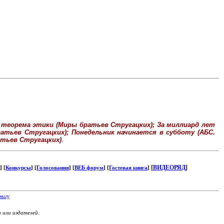
 теорема этики (Миры братьев Стругацких); За миллиард лет
братьев Стругацких); Понедельник начинается в субботу (АБС.
атьев Стругацких)
.
[
ВИДЕОРЯД
]
] [
Конкурсы
] [
Голосования
] [
ВЕБ форум
] [
Гостевая книга
]
нигу
или издателей.