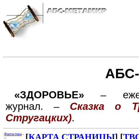
АБС
«ЗДОРОВЬЕ»
– ежеме
журнал. –
Сказка о 
Стругацких)
.
Фантастика
-
[
КАРТА СТРАНИЦЫ
]
[
ТВ
>