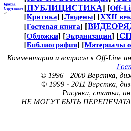
Братья
[
ПУБЛИЦИСТИКА
]
[
Off-L
Стругацкие
->
[
Критика
] [
Людены
] [
XXII ве
[
ВИДЕОРЯ
[
Гостевая книга
]
[
С
[
Обложки
] [
Экранизации
]
[
Библиография
] [
Материалы 
Комментарии и вопросы к Off-Line 
Гос
© 1996 - 2000 Верстка, ди
© 1999 - 2011 Верстка, ди
Рисунки, статьи, и
НЕ МОГУТ БЫТЬ ПЕРЕПЕЧАТАНЫ 