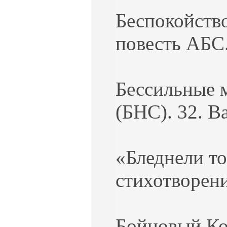
Беспокойство
повесть АБС.
Бессильные м
(БНС). 32. В
«Бледнели то
стихотворени
Бойцовый Ко