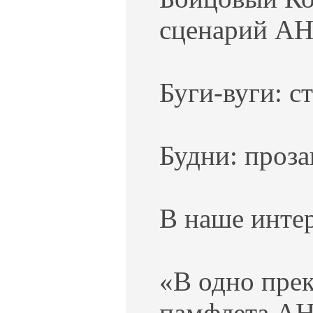
сценарий АНС
Буги-вуги: с
Будни: проза
В наше интер
«В одно прек
памфлета АН