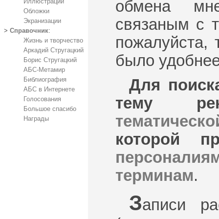
обмена мн
Иллюстрации
Обложки
связаным с т
Экранизации
>
Справочник
:
пожалуйста, 
Жизнь и творчество
Аркадий Стругацкий
было удобнее
Борис Стругацкий
АБС-Метамир
Библиография
Для поиск
АБС в Интернете
тему рек
Голосования
Большое спасибо
тематическо
Награды
которой п
персоналия
терминам
.
З
аписи ра