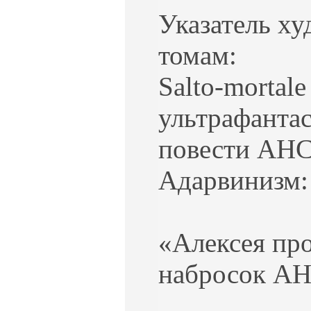
Указатель х
томам:
Salto-mortal
ультрафантас
повести АНС.
Адарвинизм: 
«Алексея про
набросок АН