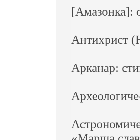
[Амазонка]: 
Антихрист (
Арканар: сти
Археологичес
Астрономиче
«Марша славя