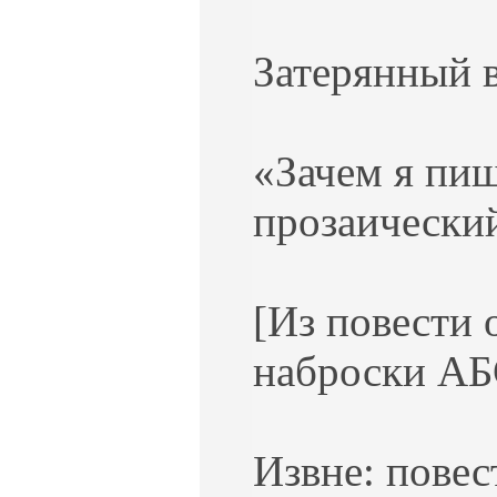
Затерянный в
«Зачем я пиш
прозаический
[Из повести 
наброски АБС
Извне: повес