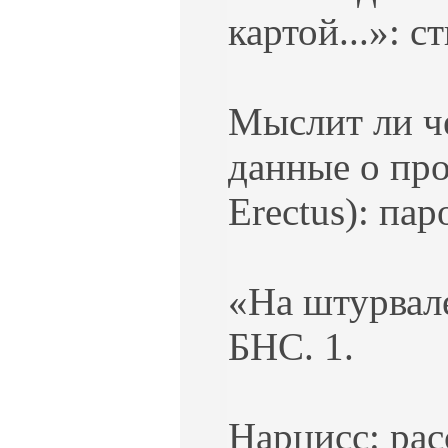
картой...»: 
Мыслит ли ч
данные о пр
Erectus): пар
«На штурвале
БНС. 1.
Нарцисс: рас