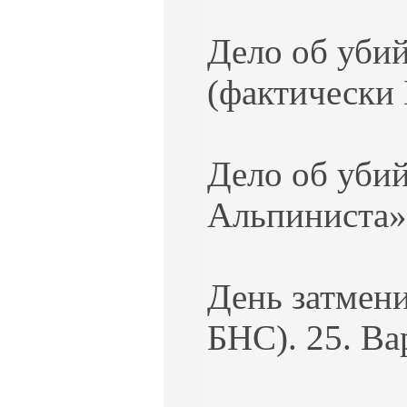
Дело об уби
(фактически 
Дело об уби
Альпиниста»:
День затмен
БНС). 25. Ва