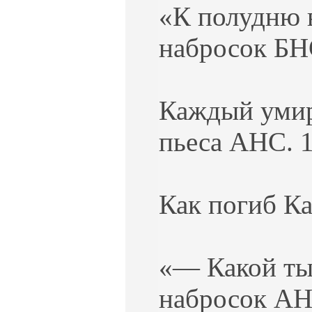
«К полудню в
набросок БНС
Каждый умира
пьеса АНС. 1
Как погиб Ка
«— Какой ты 
набросок АН