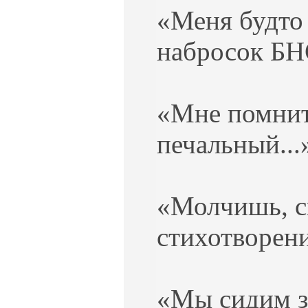
«Меня будто 
набросок БНС
«Мне помнит
печальный...
«Молчишь, ск
стихотворени
«Мы сидим за