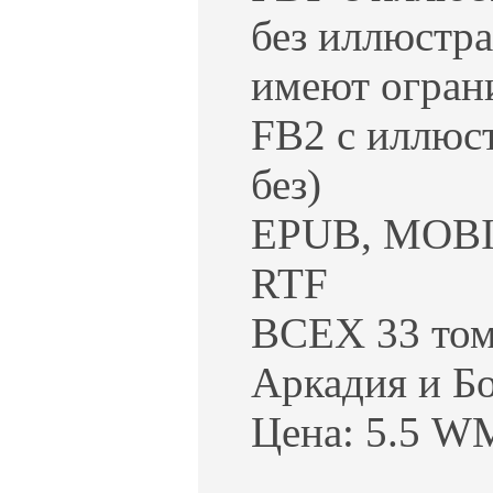
без иллюстра
имеют ограни
FB2 с иллюс
без)
EPUB, MOB
RTF
ВСЕХ 33 том
Аркадия и Б
Цена: 5.5 W