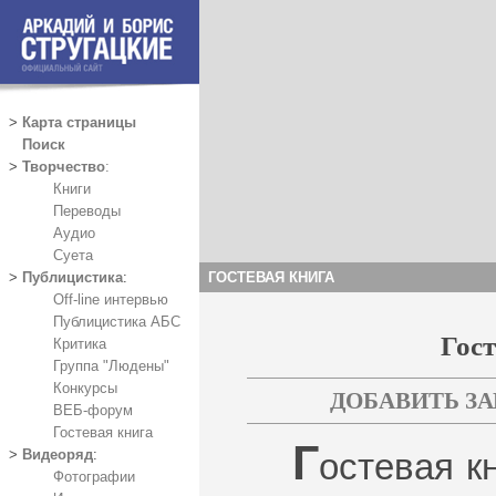
>
Карта страницы
Поиск
>
Творчество
:
Книги
Переводы
Аудио
Суета
ГОСТЕВАЯ КНИГА
>
Публицистика
:
Off-line интервью
Публицистика АБС
Гос
Критика
Группа "Людены"
Конкурсы
ДОБАВИТЬ З
ВЕБ-форум
Гостевая книга
Г
>
Видеоряд
:
остевая к
Фотографии