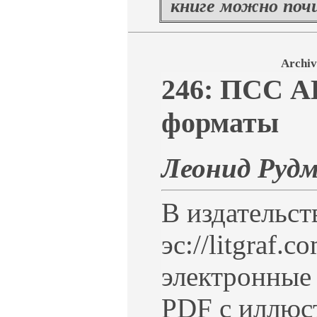
книге можно по
Archiv
246: ПСС А
форматы
Леонид Ру
В издательст
эс://litgraf
электронные
PDF с иллюс