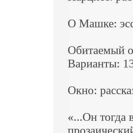
О Машке: эс
Обитаемый ос
Варианты: 13
Окно: расска
«...Он тогда 
прозаический