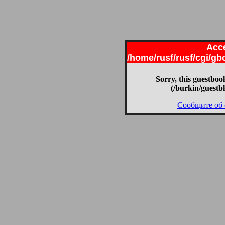
Acce
/home/rusf/rusf/cgi/g
Sorry, this guestbook
(/burkin/guestb
Сообщите об 