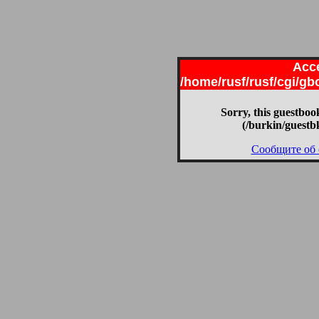
Acce
/home/rusf/rusf/cgi/g
Sorry, this guestbook
(/burkin/guestb
Сообщите об 