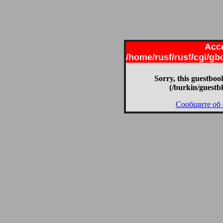
Acce
/home/rusf/rusf/cgi/g
Sorry, this guestbook
(/burkin/guestb
Сообщите об 