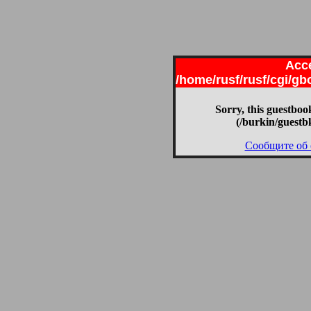
Acce
/home/rusf/rusf/cgi/g
Sorry, this guestbook
(/burkin/guestb
Сообщите об 