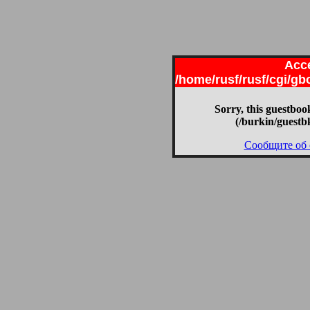
Acce
/home/rusf/rusf/cgi/g
Sorry, this guestbook
(/burkin/guestb
Сообщите об 