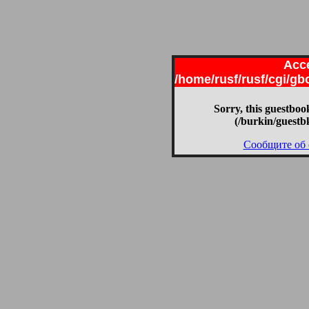
Acce
/home/rusf/rusf/cgi/g
Sorry, this guestbook
(/burkin/guestb
Сообщите об 