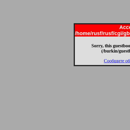
Acce
/home/rusf/rusf/cgi/g
Sorry, this guestboo
(/burkin/guest
Сообщите об