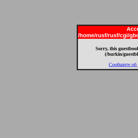
Acce
/home/rusf/rusf/cgi/g
Sorry, this guestbook
(/burkin/guestb
Сообщите об 