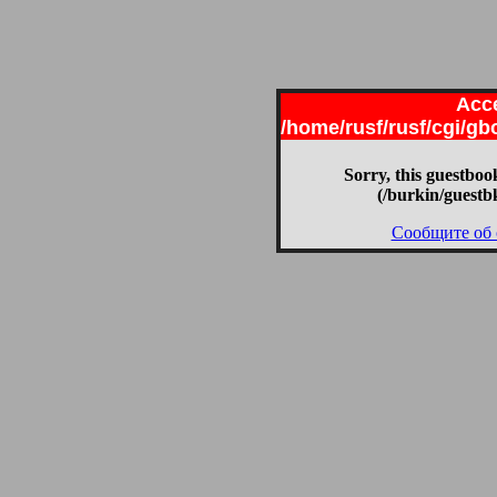
Acce
/home/rusf/rusf/cgi/g
Sorry, this guestbook
(/burkin/guestb
Сообщите об 