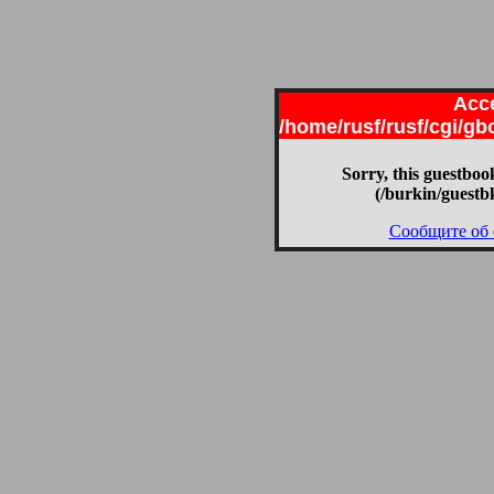
Acce
/home/rusf/rusf/cgi/g
Sorry, this guestbook
(/burkin/guestb
Сообщите об 