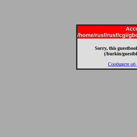
Acce
/home/rusf/rusf/cgi/g
Sorry, this guestbook
(/burkin/guestb
Сообщите об 