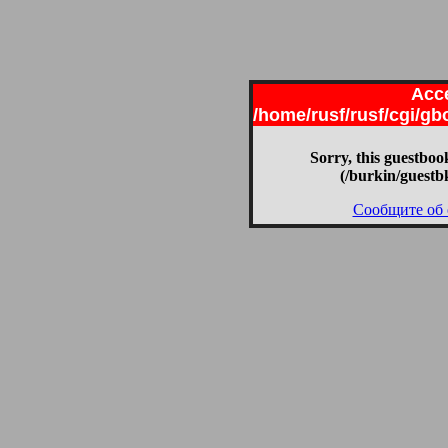
Acce
/home/rusf/rusf/cgi/g
Sorry, this guestbook
(/burkin/guestb
Сообщите об 