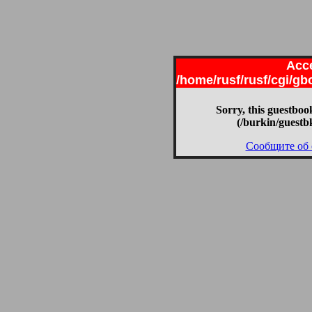
Acce
/home/rusf/rusf/cgi/g
Sorry, this guestbook
(/burkin/guestb
Сообщите об 