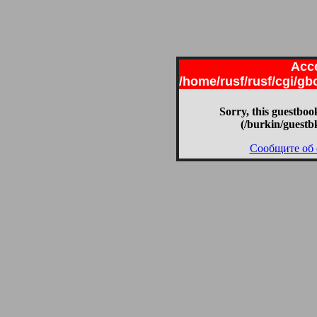
Acce
/home/rusf/rusf/cgi/g
Sorry, this guestbook
(/burkin/guestb
Сообщите об 