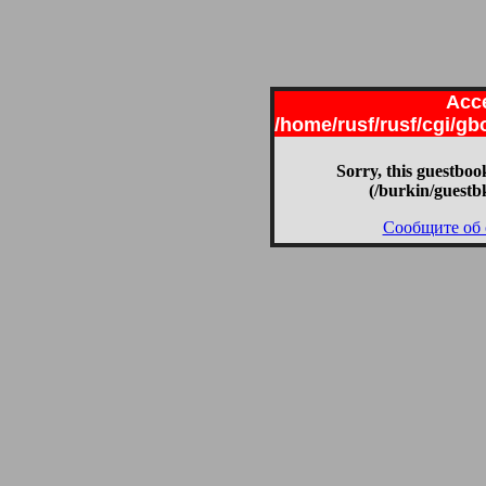
Acce
/home/rusf/rusf/cgi/g
Sorry, this guestbook
(/burkin/guestb
Сообщите об 