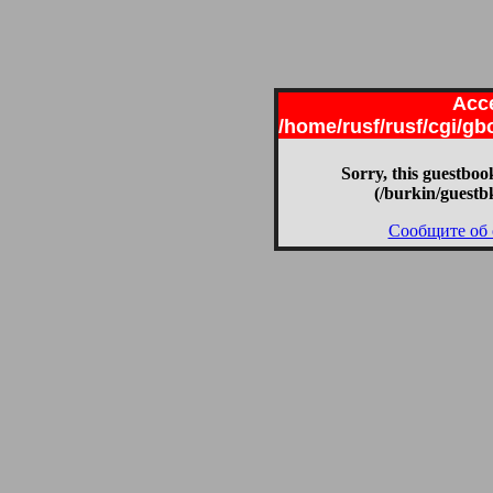
Acce
/home/rusf/rusf/cgi/g
Sorry, this guestbook
(/burkin/guestb
Сообщите об 