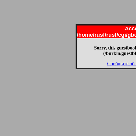
Acce
/home/rusf/rusf/cgi/g
Sorry, this guestbook
(/burkin/guestb
Сообщите об 