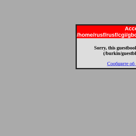
Acce
/home/rusf/rusf/cgi/g
Sorry, this guestbook
(/burkin/guestb
Сообщите об 