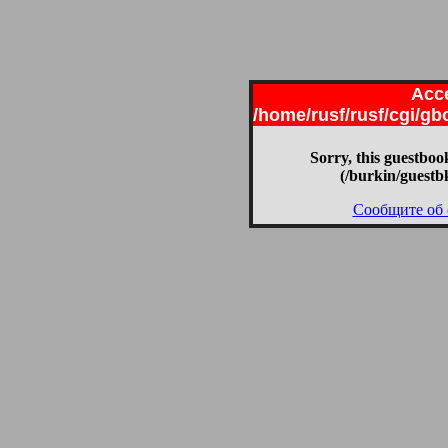
Acce
/home/rusf/rusf/cgi/g
Sorry, this guestbook
(/burkin/guestb
Сообщите об 