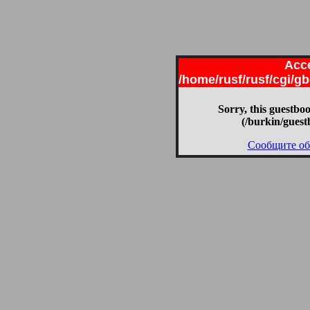
Acce
/home/rusf/rusf/cgi/g
Sorry, this guestboo
(/burkin/guest
Сообщите об