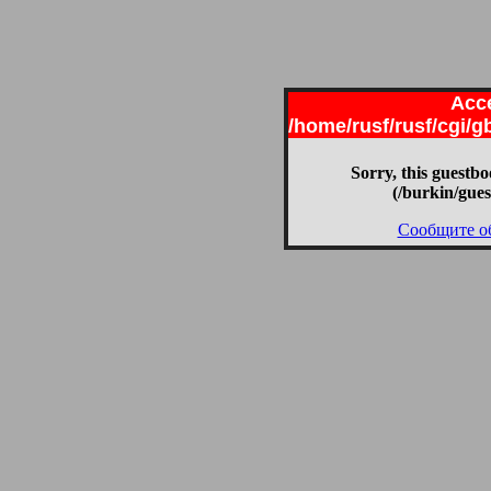
Acce
/home/rusf/rusf/cgi/
Sorry, this guestbo
(/burkin/gue
Сообщите о