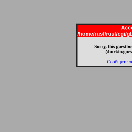
Acce
/home/rusf/rusf/cgi/
Sorry, this guestbo
(/burkin/gue
Сообщите о