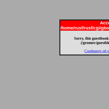
Acce
/home/rusf/rusf/cgi/g
Sorry, this guestbook
(/gromov/guestbk
Сообщите об 