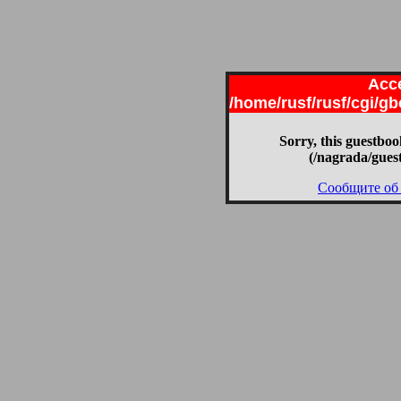
Acce
/home/rusf/rusf/cgi/g
Sorry, this guestboo
(/nagrada/gues
Сообщите об