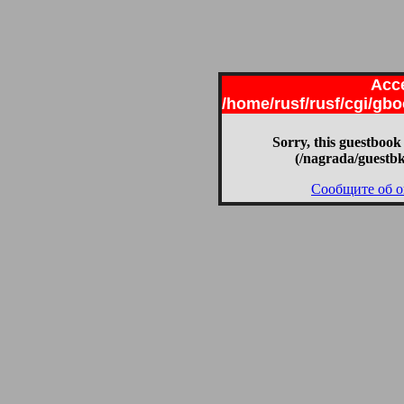
Acce
/home/rusf/rusf/cgi/gb
Sorry, this guestbook 
(/nagrada/guestb
Сообщите об 