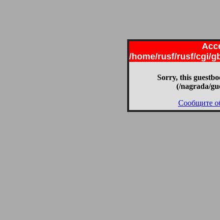
Acce
/home/rusf/rusf/cgi/
Sorry, this guestbo
(/nagrada/gu
Сообщите о