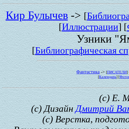
Кир Булычев
->
[
Библиогр
[
Иллюстрации
] [
Узники "Я
[
Библиографическая сп
Фантастика
->
[
ПИСАТЕЛИ
] 
[
Календарь
] [
Фото
(с) Е. 
(с) Дизайн
Дмитрий Ва
(с) Верстка, подгот