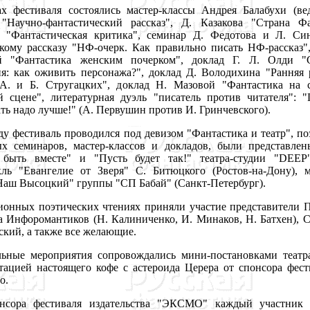
естиваля состоялись мастер-классы Андрея Балабухи (ве
"Научно-фантастический рассказ", Д. Казакова "Страна Фа
 "Фантастическая критика", семинар Д. Федотова и Л. С
кому рассказу "НФ-очерк. Как правильно писать НФ-рассказ"
й "Фантастика женским почерком", доклад Г. Л. Олди "С
ия: как оживить персонажа?", доклад Д. Володихина "Ранняя 
 А. и Б. Стругацких", доклад Н. Мазовой "Фантастика на 
й сцене", литературная дуэль "писатель против читателя": "
ть надо лучше!" (А. Первушин против И. Гринчевского).
 фестиваль проводился под девизом "Фантастика и театр", по
ых семинаров, мастер-классов и докладов, были представлен
 быть вместе" и "Пусть будет так!" театра-студии "DEEP"
кль "Евангелие от Зверя" С. Битюцкого (Ростов-на-Дону), 
Наш Высоцкий" группы "СП Бабай" (Санкт-Петербург).
нных поэтических чтениях приняли участие представители П
 Инфоромантиков (Н. Калиниченко, И. Минаков, Н. Батхен), 
кий, а также все желающие.
е мероприятия сопровождались мини-постановками театр
тацией настоящего кофе с астероида Церера от спонсора фес
о.
ра фестиваля издательства "ЭКСМО" каждый участник 