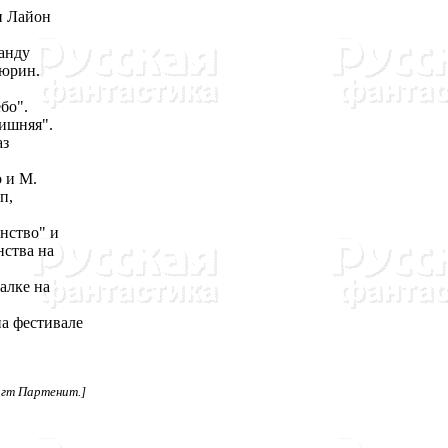
и Лайон
анду
Тюрин.
бо".
Лишняя".
аз
 и М.
п,
нство" и
нства на
алке на
на фестивале
пгт Партенит.]