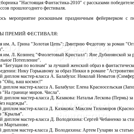
сборника "Настоящая Фантастика-2010" с рассказами победител
ассов прошлогоднего фестиваля.
ь мероприятие роскошным праздничным фейерверком с п
Ы ПРЕМИЙ ФЕСТИВАЛЯ:
 им. А. Грина "Золотая Цепь": Дмитрию Федотову за роман "Ог
".
я им. Л. Козинец "Фиолетовый Кристалл": Яне Дубинянской за 
льное Потепление".
 "Бегущая по волнам" за лучший женский образ в фантастическ
едении: Нику Горькавому за образ Никки в романе "Астровитян
 диплом мастер-класса А. Балабухи: Николай Немытов (Симфер
з "Ойц, ваш космос!"
 диплом мастер-класса А. Балабухи: Елена Красносельская (Запо
з "На границе миров. Числа".
 диплом мастер-класса Д. Казакова: Наталья Лескова (Пермь) за 
без надежды".
 диплом мастер-класса Д. Казакова: Максим Тихомиров (Красноя
з "Крылья".
 диплом мастер-класса Д. Володихина: Сергей Чебаненко за ста
ии Мартынове.
 диплом мастер-класса Д. Володихина: Артем Гуларян за статью