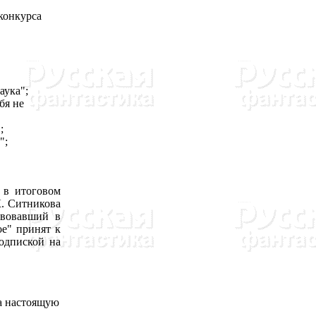
конкурса
аука";
бя не
;
";
 в итоговом
К. Ситникова
твовавший в
ое" принят к
одпиской на
а настоящую