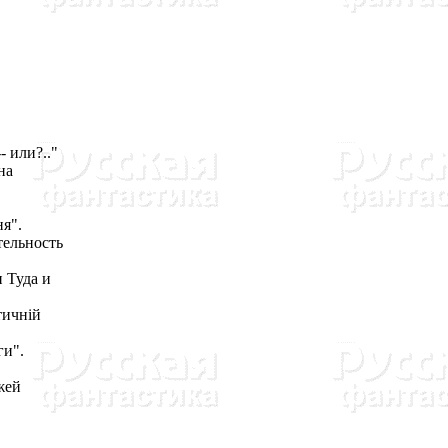
.
- или?.."
на
я".
тельность
 Туда и
тичнiй
ги".
жей