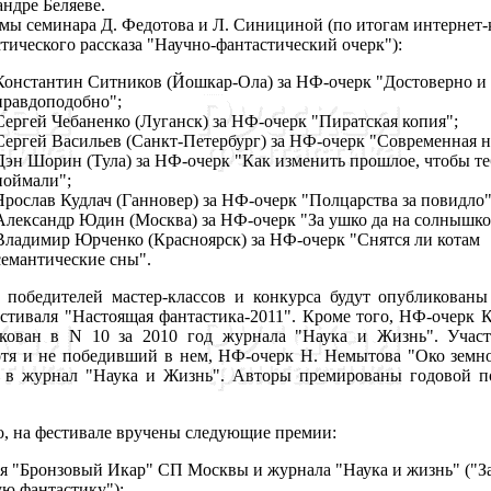
ндре Беляеве.
мы семинара Д. Федотова и Л. Синициной (по итогам интернет-
тического рассказа "Научно-фантастический очерк"):
Константин Ситников (Йошкар-Ола) за НФ-очерк "Достоверно и
правдоподобно";
Сергей Чебаненко (Луганск) за НФ-очерк "Пиратская копия";
Сергей Васильев (Санкт-Петербург) за НФ-очерк "Современная н
Дэн Шорин (Тула) за НФ-очерк "Как изменить прошлое, чтобы те
поймали";
Ярослав Кудлач (Ганновер) за НФ-очерк "Полцарства за повидло"
Александр Юдин (Москва) за НФ-очерк "За ушко да на солнышко
Владимир Юрченко (Красноярск) за НФ-очерк "Снятся ли котам
семантические сны".
обедителей мастер-классов и конкурса будут опубликованы
стиваля "Настоящая фантастика-2011". Кроме того, НФ-очерк 
кован в N 10 за 2010 год журнала "Наука и Жизнь". Учас
отя и не победивший в нем, НФ-очерк Н. Немытова "Око земн
 в журнал "Наука и Жизнь". Авторы премированы годовой п
, на фестивале вручены следующие премии:
я "Бронзовый Икар" СП Москвы и журнала "Наука и жизнь" ("З
ю фантастику"):