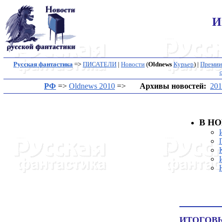
И
Русская фантастика
=>
ПИСАТЕЛИ
|
Новости
(
Oldnews
Курьер
) |
Премии
РФ
=>
Oldnews 2010
=>
Архивы новостей:
201
В HО
ИТОГОВЫ