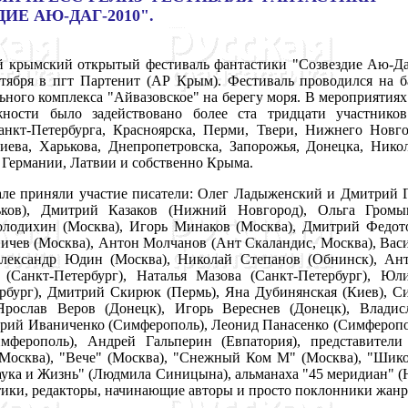
ИЕ АЮ-ДАГ-2010".
крымский открытый фестиваль фантастики "Созвездие Аю-Да
тября в пгт Партенит (АР Крым). Фестиваль проводился на б
ьного комплекса "Айвазовское" на берегу моря. В мероприятиях
ности было задействовано более ста тридцати участнико
анкт-Петербурга, Красноярска, Перми, Твери, Нижнего Новгор
ева, Харькова, Днепропетровска, Запорожья, Донецка, Никол
 Германии, Латвии и собственно Крыма.
е приняли участие писатели: Олег Ладыженский и Дмитрий Гр
ков), Дмитрий Казаков (Нижний Новгород), Ольга Громы
лодихин (Москва), Игорь Минаков (Москва), Дмитрий Федото
ичев (Москва), Антон Молчанов (Ант Скаландис, Москва), Вас
Александр Юдин (Москва), Николай Степанов (Обнинск), Ан
(Санкт-Петербург), Наталья Мазова (Санкт-Петербург), Юл
ербург), Дмитрий Скирюк (Пермь), Яна Дубинянская (Киев), С
 Ярослав Веров (Донецк), Игорь Вереснев (Донецк), Владис
Юрий Иваниченко (Симферополь), Леонид Панасенко (Симферопо
мферополь), Андрей Гальперин (Евпатория), представители 
осква), "Вече" (Москва), "Снежный Ком М" (Москва), "Шико"
ука и Жизнь" (Людмила Синицына), альманаха "45 меридиан" (Н
тики, редакторы, начинающие авторы и просто поклонники жанр