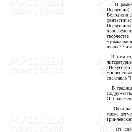
В рамках ф
Первушин) 
Володихина
фантастичес
Первушино
произведен
творчестве
музыкально
лучше? Чита
В этом году
литературн
"Искусство
моноспекта
спектакль "
В традицио
Содружества
О. Ладыженс
Официальны
также дегус
Гринчевског
От спонсо