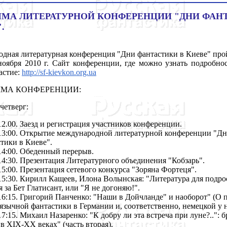
ММА ЛИТЕРАТУРНОЙ КОНФЕРЕНЦИИ "ДНИ ФАН
.
ная литературная конференция "Дни фантастики в Киеве" прой
ноября 2010 г. Сайт конференции, где можно узнать подробно
астие:
http://sf-kievkon.org.ua
МА КОНФЕРЕНЦИИ:
четверг:
12.00. Заезд и регистрация участников конференции.
-13:00. Открытие международной литературной конференции "Д
тики в Киеве".
14:00. Обеденный перерыв.
14:30. Презентация Литературного объединения "Кобзарь".
15:00. Презентация сетевого конкурса "Зоряна Фортеця".
15:30. Кирилл Кащеев, Илона Волынская: "Литература для подро
 за Бет Глатисант, или "Я не догоняю!".
16:15. Григорий Панченко: "Наши в Дойчланде" и наоборот" (О 
язычной фантастики в Германии и, соответственно, немецкой у н
17:15. Михаил Назаренко: "К добру ли эта встреча при луне?..": 
в XIX-XX веках" (часть вторая).