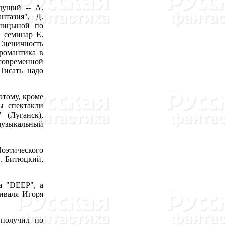
дущий -- А.
нтазия", Д.
иницыной по
, семинар Е.
ценичность
романтика в
современной
Писать надо
этому, кроме
ы спектакли
 (Луганск),
музыкальный
оэтического
С. Битюцкий,
а "DEEP", а
тиваля Игоря
получил по