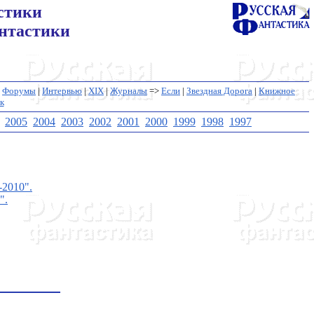
стики
нтастики
|
Форумы
|
Интервью
|
XIX
|
Журналы
=>
Если
|
Звездная Дорога
|
Книжное
к
2005
2004
2003
2002
2001
2000
1999
1998
1997
-2010".
".