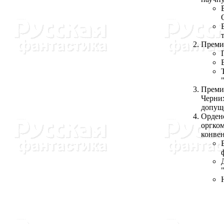
Премия
Преми
Черних
допущ
Ордено
оргком
конве