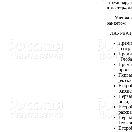
экземпляру 
и мастер-кл
Увенчалос
банкетом.
ЛАУРЕАТ
Премия
Тенгри
Преми
"Глоба
Премия
произв
Первый
расска
Второй
расска
Первый
цели, 
Второй
расска
Первый
Георг
Второй