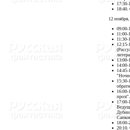
17:30-
18:40.
12 ноября, 
09:00-
11:00-
11:30-
12:15-
(Рассу
литер
13:00-
14:00-
14:45-
"Ночн
15:30-
обратн
16:00-
прозi".
17:00-
Ведущ
Дубин
Сапко
18:00-
20:10.