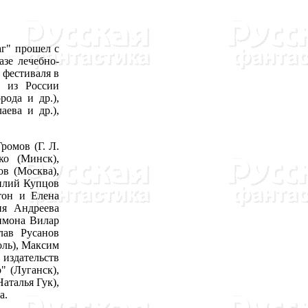
г" прошел с
азе лечебно-
 фестиваля в
в из России
ода и др.),
аева и др.),
омов (Г. Л.
ко (Минск),
в (Москва),
илий Купцов
тон и Елена
ия Андреева
имона Вилар
лав Русанов
ль), Максим
издательств
 (Луганск),
аталья Гук),
а.