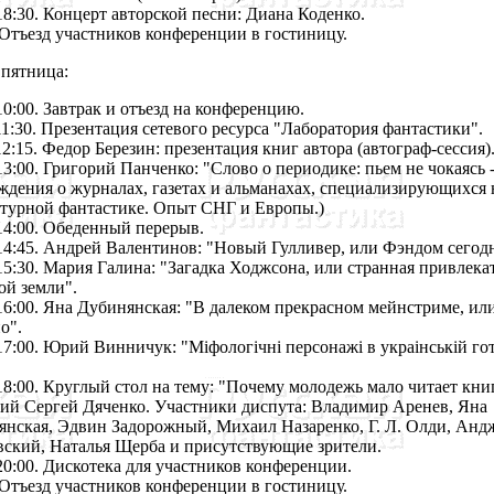
18:30. Концерт авторской песни: Диана Коденко.
 Отъезд участников конференции в гостиницу.
пятница:
10:00. Завтрак и отъезд на конференцию.
11:30. Презентация сетевого ресурса "Лаборатория фантастики".
12:15. Федор Березин: презентация книг автора (автограф-сессия)
13:00. Григорий Панченко: "Слово о периодике: пьем не чокаясь -
ждения о журналах, газетах и альманахах, специализирующихся 
атурной фантастике. Опыт СНГ и Европы.)
14:00. Обеденный перерыв.
14:45. Андрей Валентинов: "Новый Гулливер, или Фэндом сегодн
15:30. Мария Галина: "Загадка Ходжсона, или странная привлека
ой земли".
16:00. Яна Дубинянская: "В далеком прекрасном мейнстриме, или
о".
17:00. Юрий Винничук: "Мiфологiчнi персонажi в украiнськiй го
18:00. Круглый стол на тему: "Почему молодежь мало читает кни
ий Сергей Дяченко. Участники диспута: Владимир Аренев, Яна
янская, Эдвин Задорожный, Михаил Назаренко, Г. Л. Олди, Анд
вский, Наталья Щерба и присутствующие зрители.
20:00. Дискотека для участников конференции.
 Отъезд участников конференции в гостиницу.