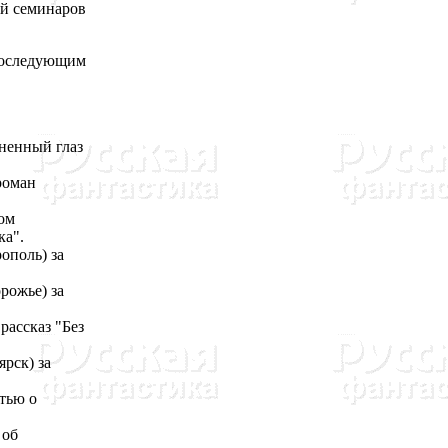
ей семинаров
оследующим
ненный глаз
роман
ом
ка".
ополь) за
рожье) за
рассказ "Без
рск) за
тью о
 об