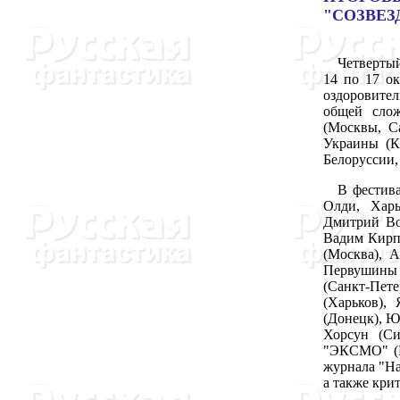
"СОЗВЕЗД
Четвертый 
14 по 17 ок
оздоровител
общей слож
(Москвы, С
Украины (Ки
Белоруссии,
В фестивал
Олди, Харь
Дмитрий Во
Вадим Кирп
(Москва), 
Первушины 
(Санкт-Пет
(Харьков),
(Донецк), 
Хорсун (Си
"ЭКСМО" (М
журнала "На
а также кри