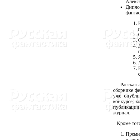
Алекса
Дипло
фантас
Рассказы п
сборнике фе
уже опубли
конкурсе, х
публикации
журнал.
Кроме того
Преми
научну