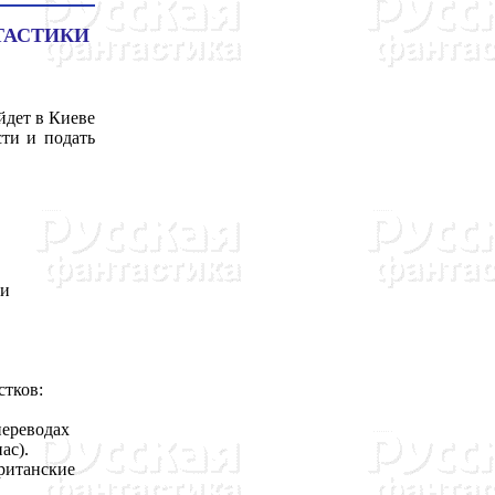
ТАСТИКИ
дет в Киеве
сти и подать
ни
стков:
переводах
ас).
британские