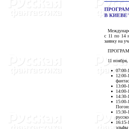
ПРОГРА
В КИЕВЕ"
Международ
с 11 по 14 
заявку на уч
ПРОГРАМ
11 ноября, 
07:00-
12:00
фантас
13:00-
14:00-
14:30-
15:00-
Погоня
15:30-
русско
16:15-
эльфы 