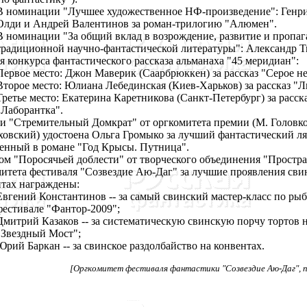
В номинации "Лучшее художественное НФ-произведение": Генр
Олди и Андрей Валентинов за роман-трилогию "Алюмен".
В номинации "За общий вклад в возрождение, развитие и пропаг
традиционной научно-фантастической литературы": Александр 
 конкурса фантастического рассказа альманаха "45 меридиан":
Первое место: Джон Маверик (Саарбрюккен) за рассказ "Серое не
Второе место: Юлиана Лебединская (Киев-Харьков) за рассказ "
Третье место: Екатерина Каретникова (Санкт-Петербург) за расск
"Лаборантка".
и "Стремительный Домкрат" от оргкомитета премии (М. Головко
овский) удостоена Ольга Громыко за лучший фантастический ля
енный в романе "Год Крысы. Путница".
м "Поросячьей доблести" от творческого объединения "Простра
итета фестиваля "Созвездие Аю-Даг" за лучшие проявления сви
нтах награждены:
Евгений Константинов -- за самый свинский мастер-класс по рыб
фестивале "Фантор-2009";
Дмитрий Казаков -- за систематическую свинскую порчу тортов 
"Звездный Мост";
Юрий Баркан -- за свинское раздолбайство на конвентах.
[Оргкомитет фестиваля фантастики "Созвездие Аю-Даг", 