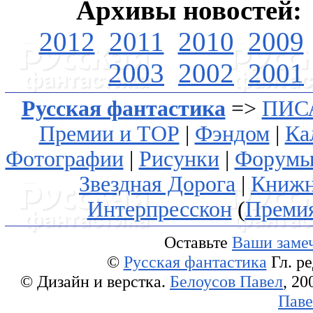
Архивы новостей:
2012
2011
2010
2009
2003
2002
2001
Русская фантастика
=>
ПИС
Премии и ТОР
|
Фэндом
|
Ка
Фотографии
|
Рисунки
|
Форум
Звездная Дорога
|
Книжн
Интерпресскон
(
Преми
Оставьте
Ваши замеч
©
Русская фантастика
Гл. р
© Дизайн и верстка.
Белоусов Павел
, 20
Паве