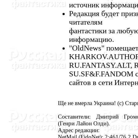
источник информаци
Редакция будет приз
читателям
фантастики за любу
информацию.
"OldNews" помещает
KHARKOV.AUTHORS
RU.FANTASY.ALT, 
SU.SF&F.FANDOM сети
сайтов в сети Интерн
Ще не вмерла Украина! (с) Ста
Составители: Дмитрий Гром
(Генри Лайон Олди).
Адрес редакции:
NetMail (FidoNet): 2:461/76.2 