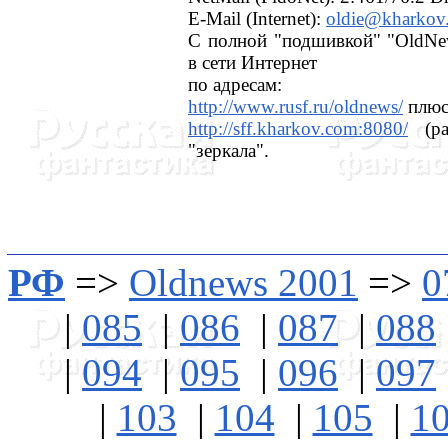
E-Mail (Internet):
oldie@kharkov
С полной "подшивкой" "OldNe
в сети Интернет
по адресам:
http://www.rusf.ru/oldnews/
плюс 
http://sff.kharkov.com:8080/
(ра
"зеркала".
РФ
=>
Oldnews 2001
=>
0
|
085
|
086
|
087
|
088
|
094
|
095
|
096
|
097
|
103
|
104
|
105
|
1