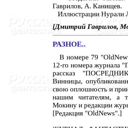
Гаврилов, А. Канищев.
Иллюстрации Hурали Л
[Дмитрий Гаврилов, Мо
РАЗHОЕ..
В номере 79 "OldNews" 
12-го номера журнала "
рассказ "ПОСРЕДHИ
Винницы, опубликованн
свою оплошность и прин
нашим читателям, а т
Мокину и редакции журн
[Редакция "OldNews".]