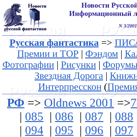
Новости Русско
Информационный л
N 3/2001
Русская фантастика
=>
ПИС
Премии и ТОР
|
Фэндом
|
Ка
Фотографии
|
Рисунки
|
Форум
Звездная Дорога
|
Книжн
Интерпресскон
(
Преми
РФ
=>
Oldnews 2001
=>
7
|
085
|
086
|
087
|
088
|
094
|
095
|
096
|
097