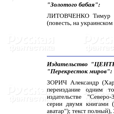
"Золотого бабая":
ЛИТОВЧЕHКО Тимур (К
(повесть, на украинском 
Издательство "ЦЕHТ
"Перекресток миров":
ЗОРИЧ Александр (Харь
переиздание одним т
издательстве "Северо
серии двумя книгами 
аватар"); текст полный),