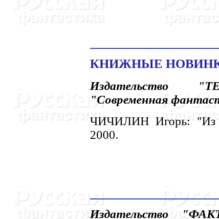
КHИЖHЫЕ HОВИHК
Издательство "Т
"Совpеменная фантас
ЧИЧИЛИH Игорь: "Из p
2000.
Издательство "ФАКТ