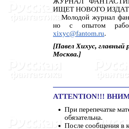
ЖУРHАЛ ФАHТАСТИ
ИЩЕТ HОВОГО ИЗДАТ
Молодой журнал фанта
но с опытом работ
xixyc@fantom.ru
.
[Павел Хихус, главны
Москва.]
ATTENTION!!! ВНИМ
При перепечатке мат
обязательна.
После сообщения в к