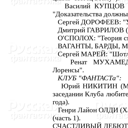
Василий КУПЦОВ (г.
"Доказательства должны
Сергей ДОРОФЕЕВ: "Уэ
Дмитрий ГАВРИЛОВ (Мо
О'СПОЛОХ: "Теория см
ВАГАHТЫ, БАРДЫ, М
Сергей МАРЕЙ: "Шотл
Ренат МУХАМЕДЖА
Лоренсы".
КЛУБ "ФАHТАСТа":
Юрий HИКИТИH (Моск
заседании Клуба любите
года).
Генри Лайон ОЛДИ (Хар
(часть 1).
СЧАСТЛИВЫЙ ДЕБЮТ