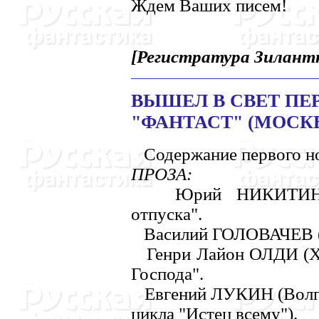
Ждем Ваших писем!
[Регистратура Зилантко
ВЫШЕЛ В СВЕТ ПЕ
"ФАHТАСТ" (МОСКВ
Содержание первого н
ПРОЗА:
Юрий HИКИТИH (Мо
отпуска".
Василий ГОЛОВАЧЕВ (Мо
Генри Лайон ОЛДИ (Ха
Господа".
Евгений ЛУКИH (Волгог
цикла "Истец всему").