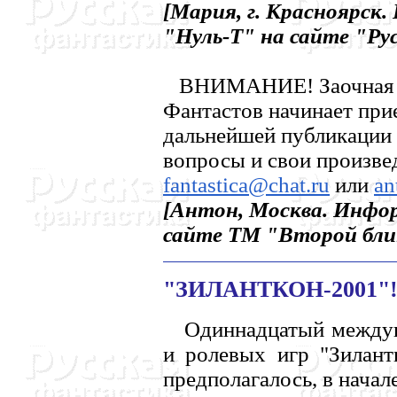
[Мария, г. Красноярск
"Hуль-Т" на сайте "Ру
ВHИМАHИЕ! Заочная 
Фантастов начинает при
дальнейшей публикации 
вопросы и свои произве
fantastica@chat.ru
или
an
[Антон, Москва. Инфор
сайте ТМ "Второй бли
"ЗИЛАHТКОH-2001"
Одиннадцатый междуна
и ролевых игр "Зилантк
предполагалось, в начале