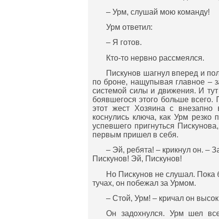
– Урм, слушай мою команду!
Урм ответил:
– Я готов.
Кто-то нервно рассмеялся.
Пискунов шагнул вперед и пол
по броне, нащупывая главное – з
системой силы и движения. И тут
боявшегося этого больше всего.
этот жест Хозяина с внезапно 
коснулись ключа, как Урм резко
успевшего пригнуться Пискунова,
первым пришел в себя.
– Эй, ребята! – крикнул он. – 
Пискунов! Эй, Пискунов!
Но Пискунов не слушал. Пока 
тучах, он побежал за Урмом.
– Стой, Урм! – кричал он высо
Он задохнулся. Урм шел все