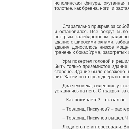
исполинская фигура, окутанная
толстые, как бревна, ноги, и раста
Старательно прикрыв за собой 
и остановился. Все вокруг было
пестрым калейдоскопом радиово
здание с широкими окнами, забра
здания доносилось низкое мощн
граненых боках Урма, разогретых 
Урм повертел головой и реши
быть только приземистое здание 
стороне. Здание было обсажено н
них. Затем он открыл дверь и вош
Два человека, сидевшие у стол
уставились на него. Он закрыл за 
– Как поживаете? – сказал он.
– Товарищ Пискунов? – растер
– Товарищ Пискунов вышел. Ч
Люди его не интересовали. В