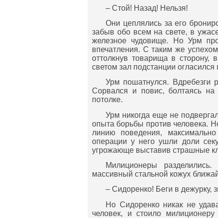
– Стой! Назад! Нельзя!
Они цеплялись за его брониро
забыв обо всем на свете, в ужас
железное чудовище. Но Урм про
впечатления. С таким же успехом 
оттолкнув товарища в сторону, 
светом зал подстанции огласился 
Урм пошатнулся. Вдребезги р
Сорвался и повис, болтаясь на 
потолке.
Урм никогда еще не подверга
опыта борьбы против человека. Н
линию поведения, максимально
операции у него ушли доли сек
угрожающе выставив страшные к
Милиционеры разделились.
массивный стальной кожух ближай
– Сидоренко! Беги в дежурку, з
Но Сидоренко никак не удав
человек, и стоило милиционеру