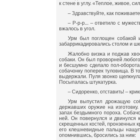
к стене в углу. «Теплое, живое, си
– Здравствуйте, как поживает
– Р-р-р... – ответило с муже
вжалось в угол.
Урм был поглощен собакой и
забаррикадировались столом и шк
Жалобно визжа и поджав хво
собаки. Он был проворней любого
и бесшумно сделало пол-оборота,
собачонку поперек туловища. В т
выдержали. Пуля звонко щелкнула
Посыпалась штукатурка.
– Сидоренко, отставить! – кри
Урм выпустил дрожащую соб
державших оружие на изготовку
запах бездымного пороха. Собачо
ней. Он повернулся и двинулся 
скрещенных костей, пронзенных к
его клешневидные пальцы нащупы
опомнившись, бросились за ним: