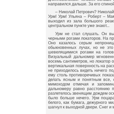
направился дальше. За его спино
– Николай Петрович? Николай 
Урм! Урм! Ульяна – Роберт – Мам
выходил из зала большого реакт
центральном пункте уже знают...
Урм не стал слушать. Он вы
черными рогами локаторов. На пр
Оно казалось серым непрониц
обыкновенных лучах, но не это
шевелящимися рогами на голове
Визуальный дальномер мгновенн
восемь сантиметров, но локатор о
вертикальная поверхность на расс
не приходилось видеть ничего по
ему столь противоречивых показ
делать ясным и понятным все, 
мимоходом отмечая и запомина
дальномеру равно расстоянию п
разлетелось звенящим дождем оско
было больше нечего. Урм поцара
белого, как бумага, дежурного ми
шагнул к выходной двери. Снег и 