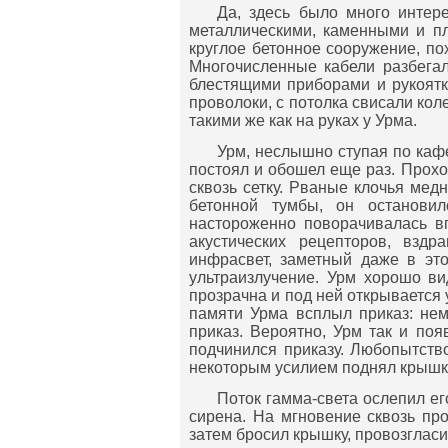
Да, здесь было много интер
металлическими, каменными и п
круглое бетонное сооружение, п
Многочисленные кабели разбегал
блестящими приборами и рукоятк
проволоки, с потолка свисали ко
такими же как на руках у Урма.
Урм, неслышно ступая по кафе
постоял и обошел еще раз. Проход
сквозь сетку. Рваные клочья мед
бетонной тумбы, он остановил
настороженно поворачивалась в
акустических рецепторов, взд
инфрасвет, заметный даже в это
ультраизлучение. Урм хорошо ви
прозрачна и под ней открывается
памяти Урма всплыл приказ: нем
приказ. Вероятно, Урм так и поя
подчинился приказу. Любопытство
некоторым усилием поднял крышк
Поток гамма-света ослепил е
сирена. На мгновение сквозь пр
затем бросил крышку, провозглас