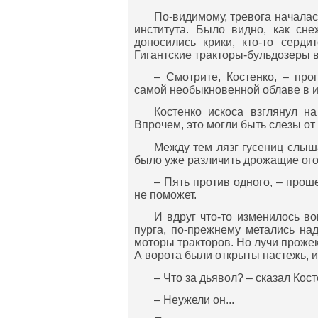
По-видимому, тревога началас
института. Было видно, как сн
доносились крики, кто-то серди
Гигантские тракторы-бульдозеры 
– Смотрите, Костенко, – пр
самой необыкновенной облаве в и
Костенко искоса взглянул н
Впрочем, это могли быть слезы от 
Между тем лязг гусениц слыш
было уже различить дрожащие ого
– Пять против одного, – прош
не поможет.
И вдруг что-то изменилось во
пурга, по-прежнему метались над
моторы тракторов. Но лучи прожек
А ворота были открыты настежь, и
– Что за дьявол? – сказал Кост
– Неужели он...