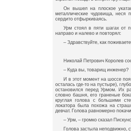
Он вышел на плоское укатан
металлические чудовища, неся 
сердито отфыркиваясь.
Урм стоял в пяти шагах от 
направо и налево и повторял:
– Здравствуйте, как поживает
Николай Петрович Королев сос
– Куда вы, товарищ инженер?
И в этот момент на шоссе по
осталась где-то на пустыре), глу
остановился перед Урмом. Их р
словно башня, его граненые бока
круглая голова с большими ст
локатора была похожа на страш
девчат. Голова равномерно покач
– Урм, – громко сказал Пискуно
Голова застыла неподвижно, с