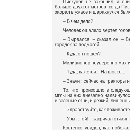
Пискунов не закончил, и они
больше двухсот метров, когда Пис
заорал в ужасе и шарахнулся было 
– В чем дело?
Человек ошалело вертел голов
– Вырвался, – сказал он. – 
городок за подмогой...
– Куда он пошел?
Милиционер неуверенно махну
– Туда, кажется... На шоссе...
– Значит, сейчас на тракторы 
То, что произошло в следую
мглы на них внезапно надвинулос
и зеленые огни, и резкий, лишенн
– Здравствуйте, как поживает
– Урм, стой! – закричал отчаян
Костенко увидел, как побежа