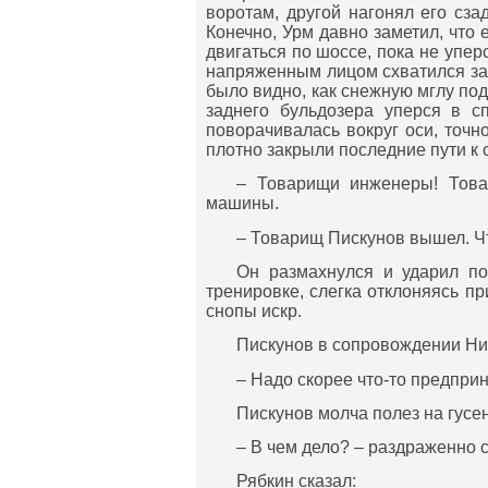
воротам, другой нагонял его сза
Конечно, Урм давно заметил, что 
двигаться по шоссе, пока не уперс
напряженным лицом схватился за р
было видно, как снежную мглу по
заднего бульдозера уперся в с
поворачивалась вокруг оси, точ
плотно закрыли последние пути к 
– Товарищи инженеры! Това
машины.
– Товарищ Пискунов вышел. Чт
Он размахнулся и ударил по
тренировке, слегка отклоняясь пр
снопы искр.
Пискунов в сопровождении Ник
– Надо скорее что-то предприн
Пискунов молча полез на гусен
– В чем дело? – раздраженно 
Рябкин сказал: