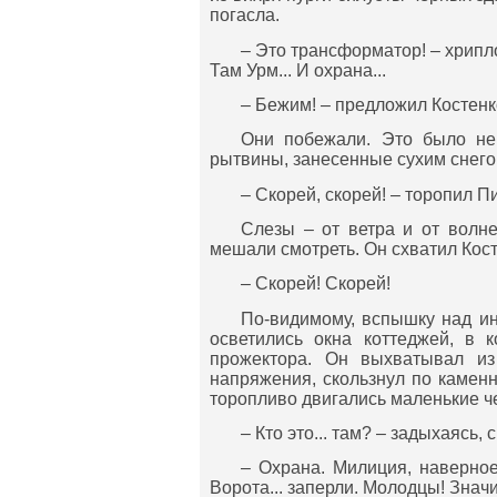
погасла.
– Это трансформатор! – хрипл
Там Урм... И охрана...
– Бежим! – предложил Костенк
Они побежали. Это было не 
рытвины, занесенные сухим снего
– Скорей, скорей! – торопил П
Слезы – от ветра и от волн
мешали смотреть. Он схватил Кост
– Скорей! Скорей!
По-видимому, вспышку над ин
осветились окна коттеджей, в 
прожектора. Он выхватывал из
напряжения, скользнул по каменн
торопливо двигались маленькие ч
– Кто это... там? – задыхаясь,
– Охрана. Милиция, наверное.
Ворота... заперли. Молодцы! Значи