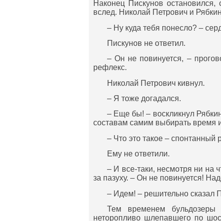
Наконец Пискунов остановился, с
вслед. Николай Петрович и Рябки
– Ну куда тебя понесло? – сер
Пискунов не ответил.
– Он не повинуется, – прого
рефлекс.
Николай Петрович кивнул.
– Я тоже догадался.
– Еще бы! – воскликнул Рябки
составам самим выбирать время и 
– Что это такое – спонтанный 
Ему не ответили.
– И все-таки, несмотря ни на 
за пазуху. – Он не повинуется! Надо
– Идем! – решительно сказал 
Тем временем бульдозеры р
неторопливо шлепавшего по шосс