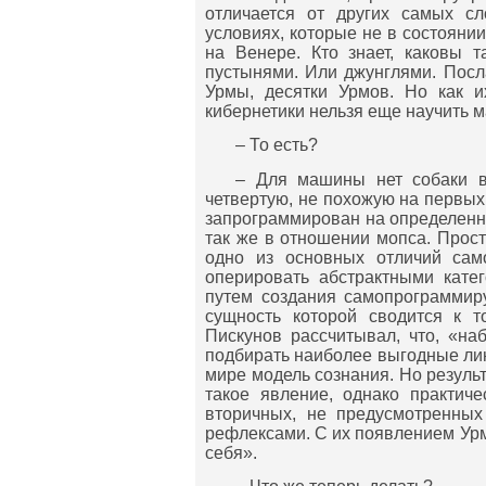
отличается от других самых с
условиях, которые не в состояни
на Венере. Кто знает, каковы 
пустынями. Или джунглями. Посл
Урмы, десятки Урмов. Но как 
кибернетики нельзя еще научить м
– То есть?
– Для машины нет собаки во
четвертую, не похожую на первых 
запрограммирован на определенну
так же в отношении мопса. Прост
одно из основных отличий сам
оперировать абстрактными катег
путем создания самопрограммир
сущность которой сводится к т
Пискунов рассчитывал, что, «на
подбирать наиболее выгодные лин
мире модель сознания. Но резуль
такое явление, однако практиче
вторичных, не предусмотренных
рефлексами. С их появлением Урм
себя».