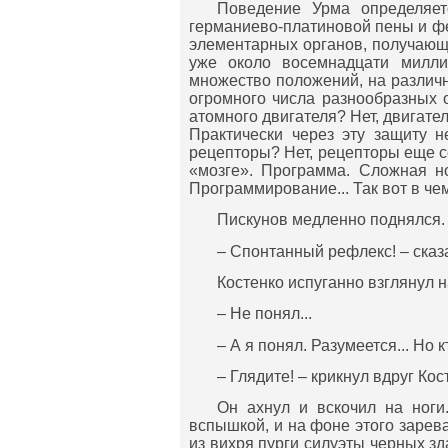
Поведение Урма определяет
германиево-платиновой пены и фе
элементарных органов, получающи
уже около восемнадцати милли
множество положений, на различ
огромного числа разнообразных 
атомного двигателя? Нет, двигате
Практически через эту защиту н
рецепторы? Нет, рецепторы еще с
«мозге». Программа. Сложная н
Программирование... Так вот в чем
Пискунов медленно поднялся.
– Спонтанный рефлекс! – сказа
Костенко испуганно взглянул н
– Не понял...
– А я понял. Разумеется... Но
– Глядите! – крикнул вдруг Кос
Он ахнул и вскочил на ноги
вспышкой, и на фоне этого зарева
из вихря пурги силуэты черных зд