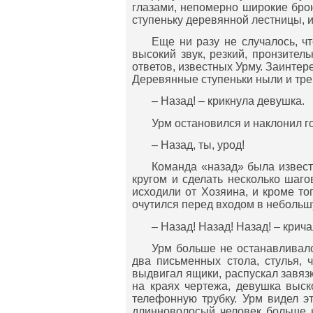
глазами, непомерно широкие бро
ступеньку деревянной лестницы, 
Еще ни разу не случалось, ч
высокий звук, резкий, пронзите
ответов, известных Урму. Заинте
Деревянные ступеньки ныли и тре
– Назад! – крикнула девушка.
Урм остановился и наклонил г
– Назад, ты, урод!
Команда «назад» была извест
кругом и сделать несколько шаг
исходили от Хозяина, и кроме то
очутился перед входом в небольш
– Назад! Назад! Назад! – крич
Урм больше не останавливалс
два письменных стола, стулья, 
выдвигал ящики, распускал завяз
на краях чертежа, девушка выск
телефонную трубку. Урм видел эт
длинноволосый человек больше н