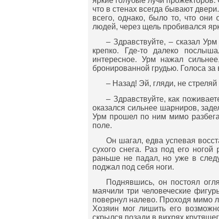
яркие голубые лучи прожекторов. 
что в стенах всегда бывают двери
всего, однако, было то, что он
людей, через щель пробивался ярк
– Здравствуйте, – сказал Ур
крепко. Где-то далеко послыша
интересное. Урм нажал сильнее
бронированной грудью. Голоса за 
– Назад! Эй, гляди, не стреляй
– Здравствуйте, как поживает
оказался сильнее шарниров, задел
Урм прошел по ним мимо разбега
поле.
Он шагал, едва успевая восс
сухого снега. Раз под его ногой
раньше не падал, но уже в след
поджал под себя ноги.
Поднявшись, он постоял огл
маячили три человеческие фигур
повернул налево. Проходя мимо лю
Хозяин мог лишить его возможно
скрылся позади в вихрях крутящег