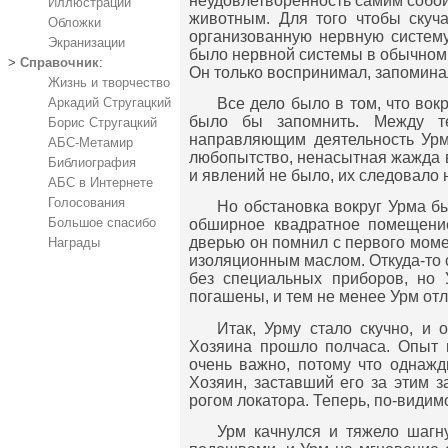
неудовлетворенность самим собой,
Иллюстрации
животным. Для того чтобы скучат
Обложки
организованную нервную систему
Экранизации
было нервной системы в обычном с
>
Справочник
:
Он только воспринимал, запоминал
Жизнь и творчество
Все дело было в том, что вокр
Аркадий Стругацкий
было бы запомнить. Между т
Борис Стругацкий
направляющим деятельность Урм
АБС-Метамир
любопытство, ненасытная жажда в
Библиография
и явлений не было, их следовало 
АБС в Интернете
Голосования
Но обстановка вокруг Урма бы
Большое спасибо
обширное квадратное помещени
дверью он помнил с первого моме
Награды
изоляционным маслом. Откуда-то 
без специальных приборов, но
погашены, и тем не менее Урм отл
Итак, Урму стало скучно, и
Хозяина прошло полчаса. Опыт п
очень важно, потому что однажд
Хозяин, заставший его за этим з
рогом локатора. Теперь, по-видим
Урм качнулся и тяжело шагн