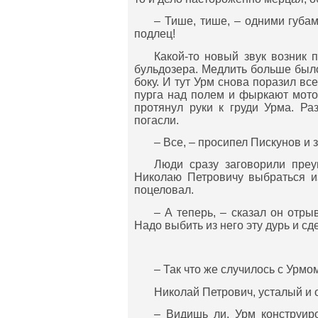
– Тише, тише, – одними губам
подлец!
Какой-то новый звук возник п
бульдозера. Медлить больше было
боку. И тут Урм снова поразил все
пурга над полем и фыркают мото
протянул руки к груди Урма. Ра
погасли.
– Все, – просипел Пискунов и 
Люди сразу заговорили преу
Николаю Петровичу выбраться из
поцеловал.
– А теперь, – сказал он отрыв
Надо выбить из него эту дурь и с
– Так что же случилось с Урмо
Николай Петрович, усталый и 
– Видишь ли, Урм конструир