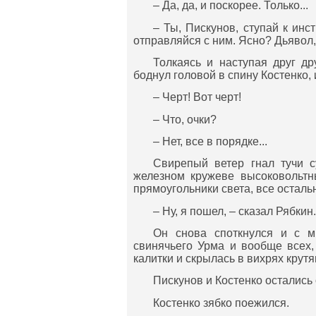
– Да, да, и поскорее. Только...
– Ты, Пискунов, ступай к инст
отправляйся с ним. Ясно? Дьявол,
Толкаясь и наступая друг др
боднул головой в спину Костенко, 
– Черт! Вот черт!
– Что, очки?
– Нет, все в порядке...
Свирепый ветер гнал тучи с
железном кружеве высоковольтн
прямоугольники света, все осталь
– Ну, я пошел, – сказал Рябкин
Он снова споткнулся и с ми
свинячьего Урма и вообще всех,
калитки и скрылась в вихрях крутя
Пискунов и Костенко остались 
Костенко зябко поежился.