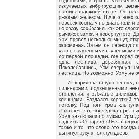
подошвами, и Урм на мгновение о
излучаемых вибрирующим цемент
противоположной стене. Он под
ржавым железом. Ничего нового.
пересек комнату по диагонали и 
не сразу сообразил, как это сдел
рычажок замка и повернул его. Д
Урм провел несколько минут, отк
запоминая. Затем он переступил
узкая, с каменными ступеньками 
до первой площадки, где горел с
одна лестница, деревянная, 
Поколебавшись, Урм свернул на
лестница. Но возможно, Урму не 
Из коридора тянуло теплом, 
цилиндрами, подвешенными невы
отопления, и рубчатые цилиндры
клешнями. Раздался короткий тр
потолку. Под ноги Урма хлынула
осмотрел его, обследовал рваны
Урма захлюпали по лужам. Урм д
надпись. «Осторожно! Без спецкос
также и то, что слово это всегда
вытянул руку и толкнул дверь.