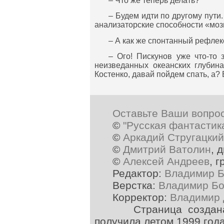
– Что же теперь делать?
– Будем идти по другому пути
анализаторские способности «мозг
– А как же спонтанный рефлек
– Ого! Пискунов уже что-то
неизведанных океанских глубина
Костенко, давай пойдем спать, а? 
Оставьте Ваши вопро
©
"Русская фантастик
©
Аркадий Стругацкий
©
Дмитрий Ватолин
, 
©
Алексей Андреев
, 
Редактор:
Владимир Б
Верстка:
Владимир Бо
Корректор:
Владимир 
Страница создана в 
получила летом 1999 год