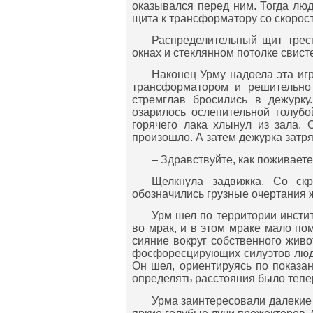
оказывался перед ним. Тогда лю
щита к трансформатору со скорост
Распределительный щит тресн
окнах и стеклянном потолке свисте
Наконец Урму надоела эта игр
трансформатором и решительно 
стремглав бросились в дежурку
озарилось ослепительной голубо
горячего лака хлынул из зала.
произошло. А затем дежурка затря
– Здравствуйте, как поживает
Щелкнула задвижка. Со скр
обозначились грузные очертания ж
Урм шел по территории инстит
во мрак, и в этом мраке мало по
сияние вокруг собственного живо
фосфоресцирующих силуэтов люде
Он шел, ориентируясь по показан
определять расстояния было тепе
Урма заинтересовали далекие 