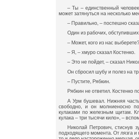
– Ты – единственный человек,
может затянуться на несколько мес
– Правильно, – поспешно сказ
Один из рабочих, обступивши
– Может, кого из нас выберете
– Я, – хмуро сказал Костенко.
– Это не пойдет, – сказал Ник
Он сбросил шубу и полез на тр
– Пустите, Рябкин.
Рябкин не ответил. Костенко п
А Урм бушевал. Нижняя часть
свободно, и он молниеносно по
кулаками по железным щитам. Кл
кулака – три тысячи кило», – вспо
Николай Петрович, стиснув з
подходящего момента. От лязга и г
то и дело настороженно мерцая, о