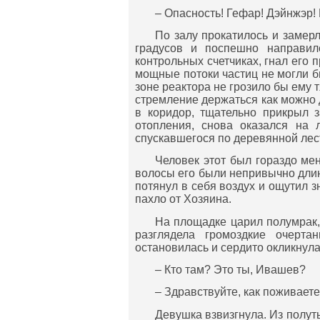
– Опасность! Гефар! Дэйнжэр! 
По залу прокатилось и замерл
градусов и поспешно направил
контрольных счетчиках, гнал его 
мощные потоки частиц не могли б
зоне реактора не грозило бы ему 
стремление держаться как можно 
в коридор, тщательно прикрыл 
отопления, снова оказался на 
спускавшегося по деревянной лес
Человек этот был гораздо ме
волосы его были непривычно длин
потянул в себя воздух и ощутил з
пахло от Хозяина.
На площадке царил полумрак,
разглядела громоздкие очерт
остановилась и сердито окликнула
– Кто там? Это ты, Ивашев?
– Здравствуйте, как поживаете
Девушка взвизгнула. Из полу