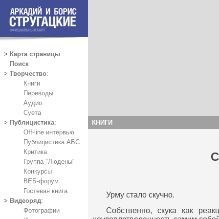
>
Карта страницы
Поиск
>
Творчество
:
Книги
Переводы
Аудио
Суета
КНИГИ
>
Публицистика
:
Off-line интервью
Публицистика АБС
Критика
С
Группа "Людены"
Конкурсы
ВЕБ-форум
Гостевая книга
Урму стало скучно.
>
Видеоряд
:
Собственно, скука как реак
Фотографии