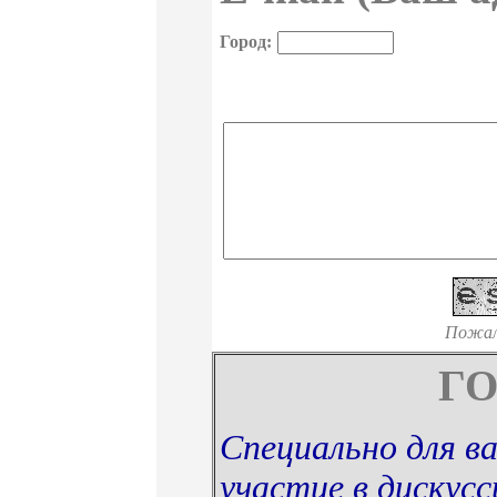
Город:
Пожал
Г
Специально для в
участие в дискус