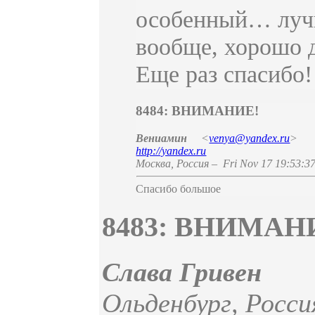
особенный… лучш
вообще, хорошо 
Еще раз спасибо!
8484: ВНИМАНИЕ!
Вениамин
<
venya@yandex.ru
>
http://yandex.ru
Москва
,
Россия
–
Fri Nov 17 19:53:3
Спасибо большое
8483: ВНИМАН
Слава Гривен
Ольденбург
,
Росси