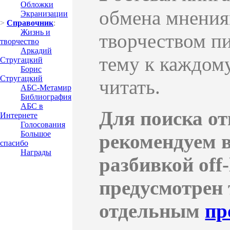
Обложки
обмена мнения
Экранизации
>
Справочник
:
Жизнь и
творчеством пи
творчество
Аркадий
тему к каждом
Стругацкий
Борис
Стругацкий
читать.
АБС-Метамир
Библиография
АБС в
Для поиска от
Интернете
Голосования
Большое
рекомендуем 
спасибо
Награды
разбивкой off
предусмотрен
отдельным
пр