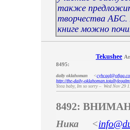
также предложит
творчества АБС. 
книге можно поч
Tekushee
Ar
8495:
daily oklahoman
<
cyhcqgl@ofjqq.c
http://the-daily-oklahoman.totallylega
Yeea baby
,
Im so sorry
–
Wed Nov 29 1
8492: ВНИМА
Ника
<
info@d