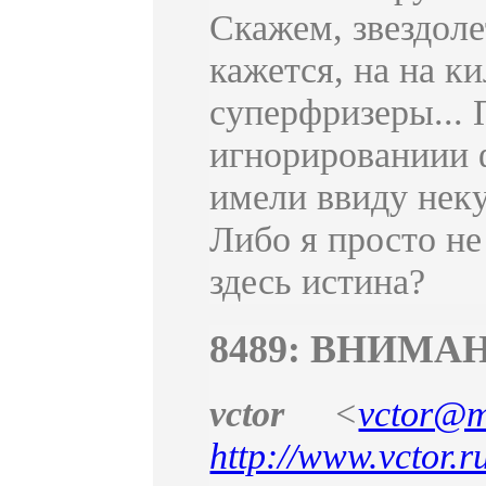
Скажем, звездол
кажется, на на к
суперфризеры... 
игнорированиии ф
имели ввиду нек
Либо я просто не
здесь истина?
8489: ВНИМА
vctor
<
vctor@m
http://www.vctor.r