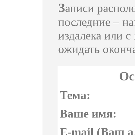
З
аписи распол
последние – на
издалека или с
ожидать оконча
Ос
Тема:
Ваше имя:
E-mail (Ваш а