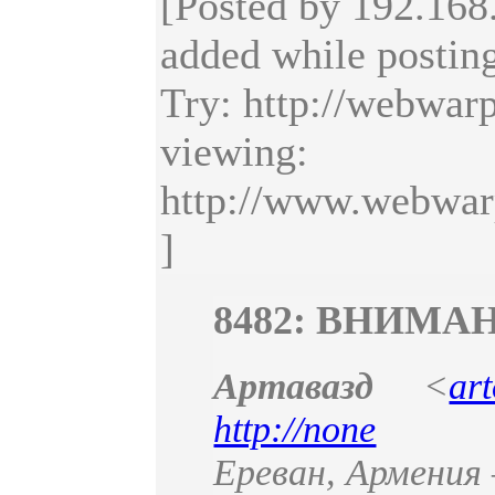
[Posted by 192.168.
added while postin
Try: http://webwar
viewing:
http://www.webwarp
]
8482: ВНИМА
Артавазд
<
ar
http://none
Ереван
,
Армения