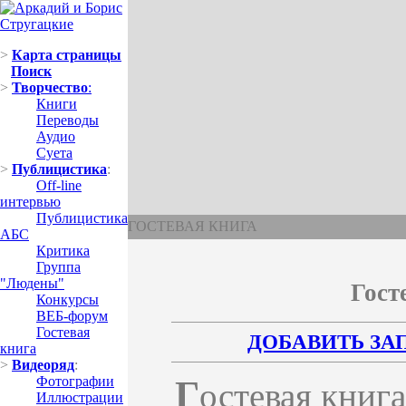
>
Карта страницы
Поиск
>
Творчество
:
Книги
Переводы
Аудио
Суета
>
Публицистика
:
Off-line
интервью
Публицистика
ГОСТЕВАЯ КНИГА
АБС
Критика
Группа
"Людены"
Гост
Конкурсы
ВЕБ-форум
Гостевая
ДОБАВИТЬ ЗА
книга
>
Видеоряд
:
Фотографии
Г
остевая книг
Иллюстрации