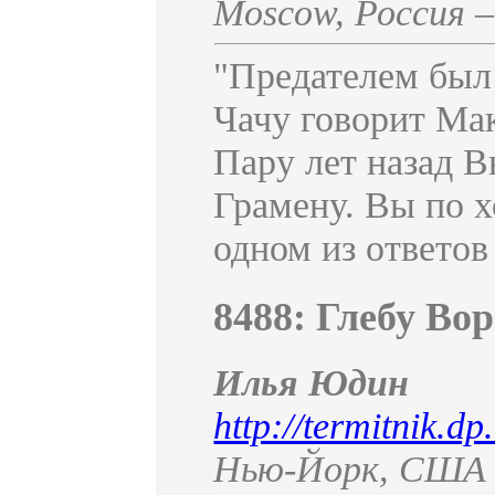
Moscow
,
Россия
"Предателем был
Чачу говорит Мак
Пару лет назад В
Грамену. Вы по х
одном из ответов
8488: Глебу Во
Илья Юдин
http://termitnik.d
Нью-Йорк
,
США