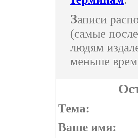
З
аписи расп
(самые после
людям издале
меньше врем
Ос
Тема:
Ваше имя: