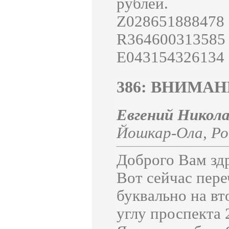
рублей.
Z028651888478
R364600313585
E043154326134
386: ВНИМАН
Евгений Нико
Йошкар-Ола
,
Ро
Доброго Вам здр
Вот сейчас пер
буквально на вт
углу проспекта 