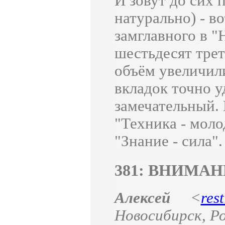
И зовут до сих 
натурально) - во
замглавного в "
шестьдесят трет
объём увеличили
вкладок точно у
замечательный. 
"Техника - моло
"Знание - сила".
381: ВНИМАН
Алексей
<
res
Новосибирск
,
Р