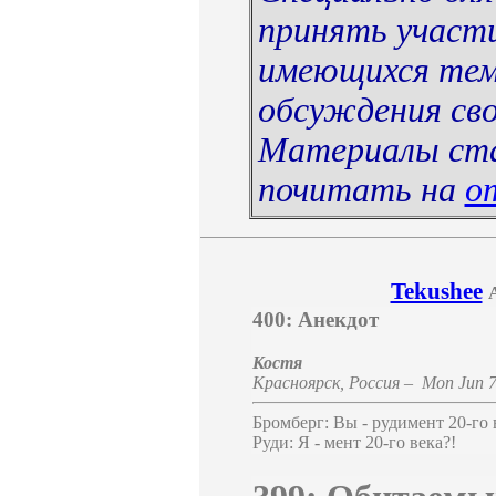
принять участи
имеющихся тем
обсуждения св
Материалы ста
почитать на
о
Tekushee
400: Анекдот
Костя
Красноярск
,
Россия
–
Mon Jun 7
Бромберг: Вы - рудимент 20-го 
Руди: Я - мент 20-го века?!