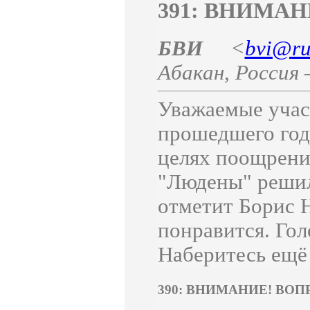
391: ВНИМАНИ
БВИ
<
bvi@ru
Абакан
,
Россия
Уважаемые учас
прошедшего год
целях поощрени
"Людены" решил
отметит Борис Н
понравится. Гол
Наберитесь ещё
390: ВНИМАНИЕ! ВОП