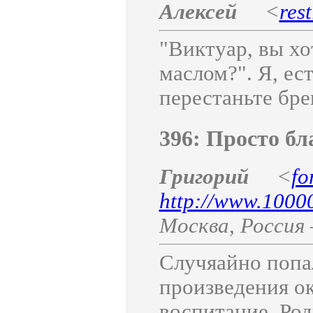
Алексей
<
res
"Виктуар, вы хо
маслом?". Я, ес
перестаньте брен
396: Просто бл
Григорий
<
fo
http://www.1000
Москва
,
Россия
Случяайно попал
произведения ок
воспитание. Ро