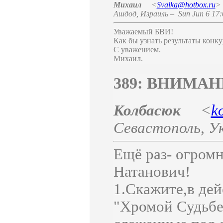
Михаил
<
Svalka@hotbox.ru
>
Ашдод
,
Израиль
–
Sun Jun 6 17:
Уважаемый БВИ!
Как бы узнать результаты конку
С уважением.
Михаил.
389: ВНИМАН
Колбасюк
<
k
Севастополь
,
У
Ещё раз- огром
Натанович!
1.Скажите,в дей
"Хромой Судьбе"