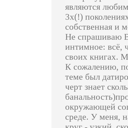
являются любим
3х(!) поколения
собственная и м
Не спрашиваю Ва
интимное: всё, 
своих книгах. М
К сожалению, п
теме был датиро
черт знает сколь
банальность)пр
окружающей соц
среде. У меня, 
круг - узкий, ск