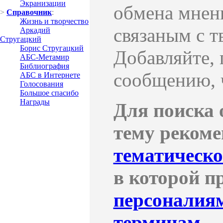
Экранизации
обмена мнен
>
Справочник
:
Жизнь и творчество
связаным с т
Аркадий
Стругацкий
Борис Стругацкий
Добавляйте, 
АБС-Метамир
Библиография
сообщению, 
АБС в Интернете
Голосования
Большое спасибо
Награды
Для поиска 
тему рекоме
тематическ
в которой п
персоналия
терминам
.