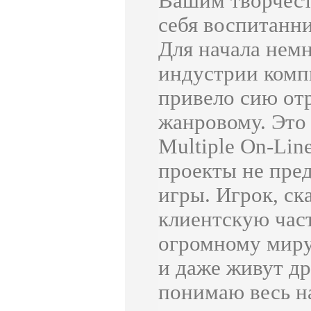
Вашим творчеств
себя воспитанн
Для начала немн
индустрии комп
привело сию отр
жанровому. Это
Multiple On-Line
проекты не пре
игры. Игрок, с
клиентскую част
огромному миру
и даже живут др
понимаю весь н