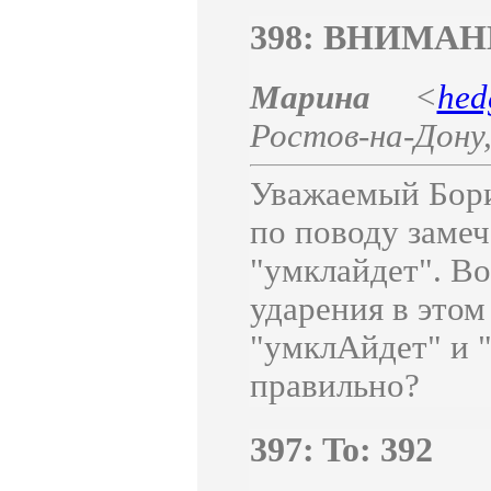
398: ВНИМАН
Марина
<
hed
Ростов-на-Дону
Уважаемый Бори
по поводу заме
"умклайдет". Во
ударения в этом
"умклАйдет" и "
правильно?
397: To: 392