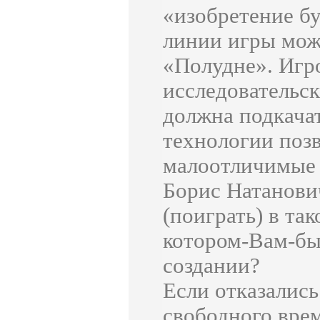
«изобретение бу
линии игры можн
«Полудне». Игр
исследовательск
должна подкачат
технологии поз
малоотличимые 
Борис Натанович
(поиграть) в та
котором-Вам-бы
создании?
Если отказались
свободного врем