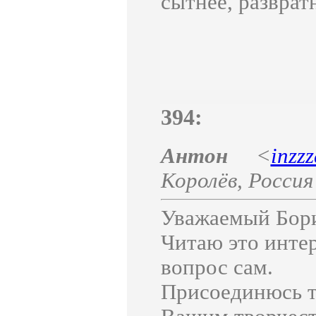
сытнее, развратн
394:
Антон
<
inzz
Королёв
,
Россия
Уважаемый Бори
Читаю это интер
вопрос сам.
Присоединюсь т