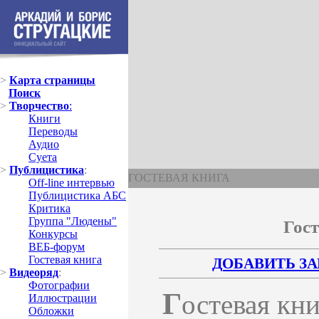
>
Карта страницы
Поиск
>
Творчество
:
Книги
Переводы
Аудио
Суета
>
Публицистика
:
ГОСТЕВАЯ КНИГА
Off-line интервью
Публицистика АБС
Критика
Группа "Людены"
Гос
Конкурсы
ВЕБ-форум
Гостевая книга
ДОБАВИТЬ З
>
Видеоряд
:
Фотографии
Г
остевая кн
Иллюстрации
Обложки