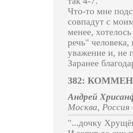
так 4-7.
Что-то мне под
совпадут с моим
менее, хотелось
речь" человека,
уважение и, не 
Заранее благода
382: КОММЕ
Андрей Хрис
Москва
,
Россия
"...дочку Хрущё