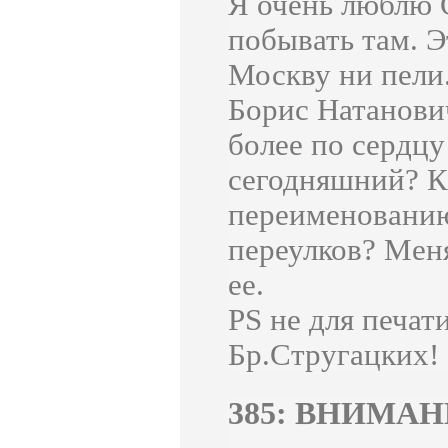
Я очень люблю С
побывать там. Э
Москву ни пели
Борис Натанович
более по сердцу
сегодняшний? К
переименованию 
переулков? Меня
ее.
PS не для печати
Бр.Стругацких!
385: ВНИМАН