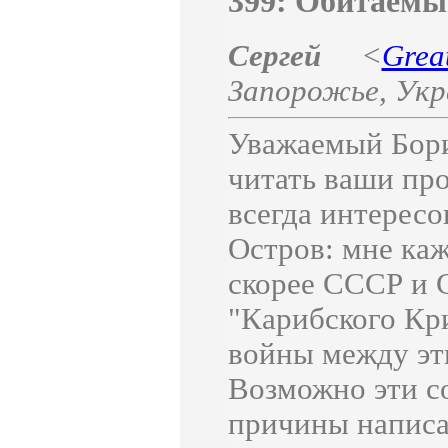
399: Обитаемы
Сергей
<
Grea
Запорожье
,
Укр
Уважаемый Бори
читать ваши про
всегда интерес
Остров: мне каж
скорее СССР и 
"Карибского Кри
войны между эт
Возможно эти с
причины написан