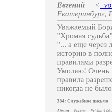
Евгений
<
_vo
Екатеринбург
,
Уважаемый Бори
"Хромая судьба
"... а еще чере
историю в полн
правилами разр
Умоляю! Очень х
правила разреше
никогда не было
384: Служебное письмо
Админ
Россия
–
Fri Jun 4 06