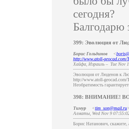
было бы лу
сегодня?
Балгодарю з
399: Эволюция от Лю
Борис Гольдинов
<
boris@
http://www.atoll-geocad.com
Хайфа
,
Израиль
–
Tue Nov 1
Эволюция от Люденов к Люд
http://www.atoll-geocad.com
Необратимость гарантирует
398: ВНИМАНИЕ! В
Тимур
<
tim_son@mail.ru
Алматы
,
Wed Nov 9 07:55:0
Борис Натанович, скажите, 