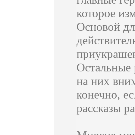
которое из
Основой дл
действител
приукрашен
Остальные 
на них вним
конечно, ес
рассказы ра