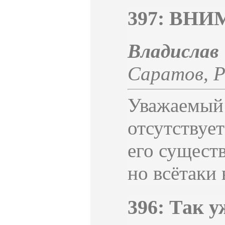
397: ВН
Владисл
Саратов
,
Р
Уважаемый 
отсутствуе
его сущест
но всётаки 
396: Так у