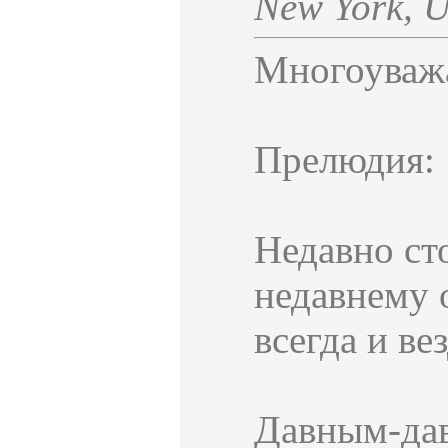
New York
,
U
Многоуваж
Прелюдия:
Недавно ст
недавнему 
всегда и вез
Давным-дав