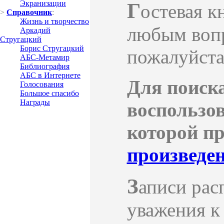
Экранизации
Г
остевая к
>
Справочник
:
Жизнь и творчество
любым вопр
Аркадий
Стругацкий
Борис Стругацкий
пожалуйста
АБС-Метамир
Библиография
АБС в Интернете
Для поиск
Голосования
Большое спасибо
Награды
воспользо
которой п
произведе
З
аписи рас
уважения к