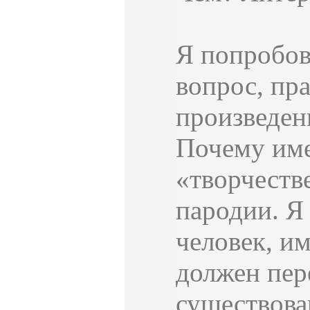
Я попробова
вопрос, пр
произведени
Почему име
«творчестве
пародии. Я
человек, и
должен пере
существова