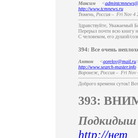
Максим
<
admintcmnews@
http://www.tcmnews.ru
Тюмень
,
Россия
–
Fri Nov 4 
Здравствуйте, Уважаемый Б
Перерыл почти всю книгу но
С человеком, его душой/со
394: Все очень неплох
Антон
<
gorelov@mail.ru
http://www.search-master.info
Воронеж
,
Россия
–
Fri Nov 
Доброго времени суток! Вот
393: ВН
Подкид
http://нет