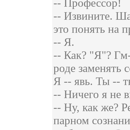
-- Профессор!
-- Извините. Ша
это понять на п
-- Я.
-- Как? "Я"? Гм
роде заменять 
Я -- явь. Ты --
-- Ничего я не 
-- Ну, как же? 
парном сознани