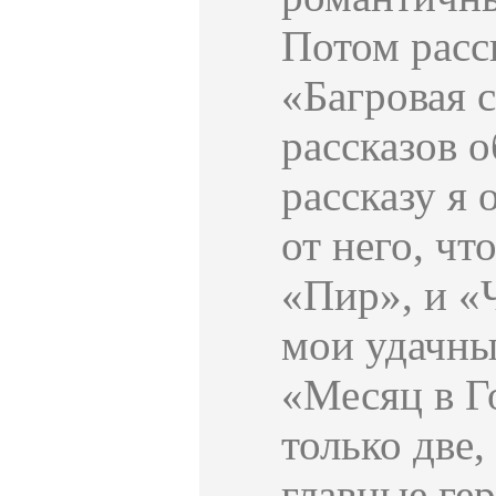
Потом расс
«Багровая с
рассказов 
рассказу я 
от него, чт
«Пир», и «
мои удачны
«Месяц в Го
только две,
главные гер