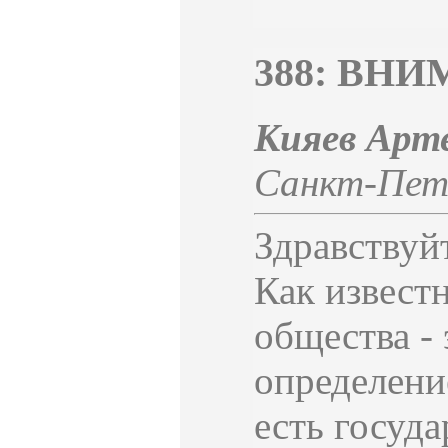
388: ВН
Кияев А
Санкт-Пет
Здравствуй
Как извест
общества - 
определение
есть госуд