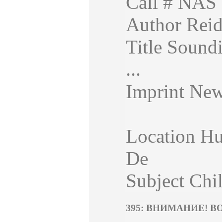
Call # NAS 
Author Reid
Title Sound
...
Imprint New 
Location Hu
De
Subject Chil
395: ВНИМАНИЕ! В