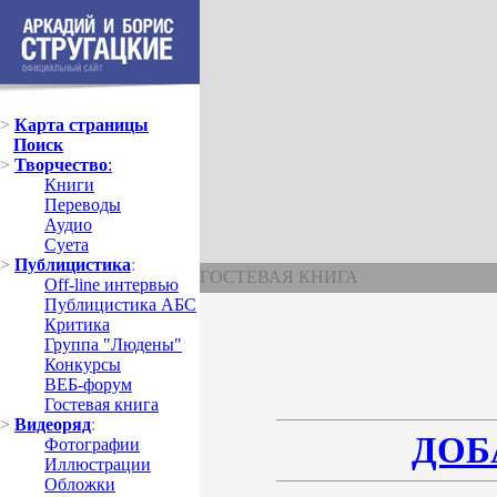
>
Карта страницы
Поиск
>
Творчество
:
Книги
Переводы
Аудио
Суета
>
Публицистика
:
ГОСТЕВАЯ КНИГА
Off-line интервью
Публицистика АБС
Критика
Группа "Людены"
Конкурсы
ВЕБ-форум
Гостевая книга
>
Видеоряд
:
ДОБ
Фотографии
Иллюстрации
Обложки