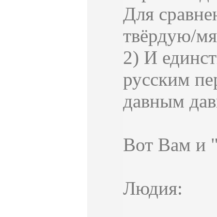
Для сравне
твёрдую/мя
2) И единс
русским пе
давным дав
Вот Вам и 
Людия: