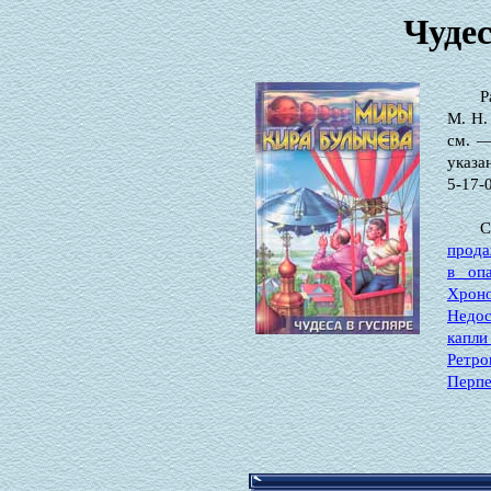
Чудес
Р
М. Н.
см. —
указа
5-17-0
С
прода
в опа
Хрон
Недос
капл
Ретро
Перпе