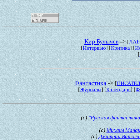
Кир Булычев
->
[
ЛАБ
[
Интервью
] [
Критика
] [
И
[
Фантастика
->
[
ПИСАТЕ
[
Журналы
] [
Календарь
] [
Ф
(с)
"Русская фантастика
(с)
Михаил Манак
(с)
Дмитрий Ватоли