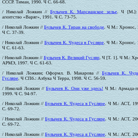
СССР. Тиман, 1990. Ч С. 66-68.
/ Николай Ложкин //
Булычев К. Марсианское зелье
. Ч [М.]:
агентство «Варяг», 1991. Ч С. 73-75.
/ Николай Ложкин //
Булычев К. Тиран на свободе
. Ч М.: Хронос, 
Ч С. 37-39.
/ Николай Ложкин //
Булычев К. Чудеса в Гусляре
. Ч М.: Хронос, 
Ч С. 61-63.
/ Николай Ложкин //
Булычев К. Великий Гусляр
. Ч [Т. 1]. Ч М.: Х
АРМЭ, 1997. Ч С. 61-63.
/ Николай Ложкин; Оформл. В. Макарова //
Булычев К. Чуд
Гусляре
. Ч СПб.: Азбука Ч Терра, 1998. Ч С. 56-59.
/ Николай Ложкин //
Булычев К. Они уже здесь!
Ч М.: Армада-п
1999. Ч С. 94-97.
/ Николай Ложкин //
Булычев К. Чудеса в Гусляре
. Ч М.: АСТ, 19
С. 69-72.
/ Николай Ложкин //
Булычев К. Чудеса в Гусляре
. Ч М.: АСТ, 20
С. 69-72.
/ Николай Ложкин //
Булычев К. Чудеса в Гусляре
. Ч М.: АСТ, 20