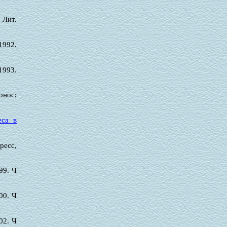
 Лит.
1992.
1993.
ронос;
еса в
ресс,
99. Ч
00. Ч
02. Ч