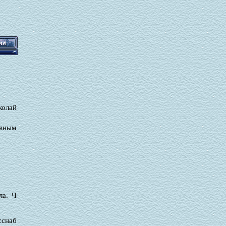
колай
овным
ла. Ч
сснаб