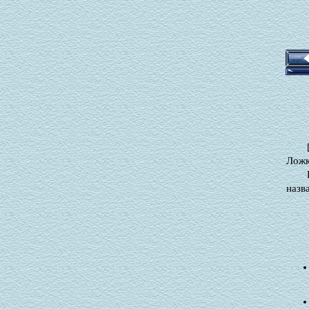
Ложк
назв