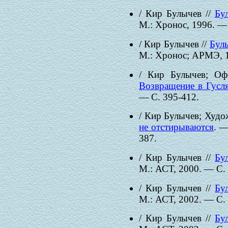
/ Кир Булычев //
Бу
М.: Хронос, 1996. —
/ Кир Булычев //
Бул
М.: Хронос; АРМЭ, 1
/ Кир Булычев; Оф
Возвращение в Гусл
— С. 395-412.
/ Кир Булычев; Худо
не отстирываются
. —
387.
/ Кир Булычев //
Бу
М.: АСТ, 2000. — С.
/ Кир Булычев //
Бу
М.: АСТ, 2002. — С.
/ Кир Булычев //
Бу