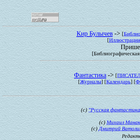
Кир Булычев
->
[
Библи
[
Иллюстраци
Пришел
[Библиографическая 
Фантастика
->
[
ПИСАТЕ
[
Журналы
] [
Календарь
] [
Ф
(с)
"Русская фантастика
(с)
Михаил Манак
(с)
Дмитрий Ватоли
Редакт