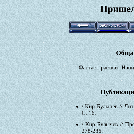
Пришел
Обща
Фантаст. рассказ. Напи
Публикаци
/ Кир Булычев // Ли
С. 16.
/ Кир Булычев // П
278-286.