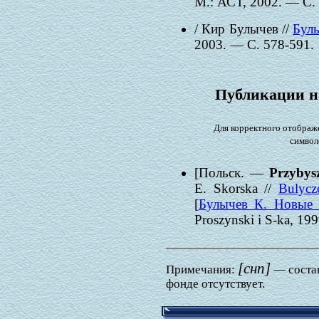
М.: АСТ, 2002. — С.
/ Кир Булычев //
Булы
2003. — С. 578-591.
Публикации н
Для корректного отображе
символ
[Польск. —
Przybys
E. Skorska //
Bulycz
[
Булычев К. Новые 
Proszynski i S-ka, 19
[снп]
Примечания:
— состав
фонде отсутствует.