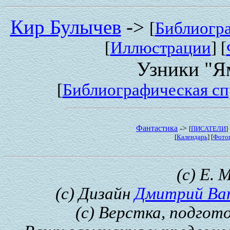
Кир Булычев
->
[
Библиогр
[
Иллюстрации
] [
Узники "Я
[
Библиографическая сп
Фантастика
->
[
ПИСАТЕЛИ
] 
[
Календарь
] [
Фото
(с) Е. 
(с) Дизайн
Дмитрий Ва
(с) Верстка, подгот