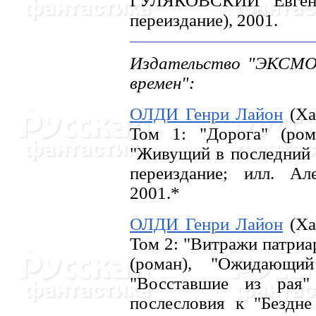
ГУЛЯКОВСКИЙ Евгени
переиздание), 2001.
Издательство "ЭКСМО-
времен":
ОЛДИ Генри Лайон
(Хар
Том 1: "Дорога" (ром
"Живущий в последний р
переиздание; илл. Ал
2001.*
ОЛДИ Генри Лайон
(Хар
Том 2: "Витражи патриар
(роман), "Ожидающий
"Восставшие из рая"
послесловия к "Бездне