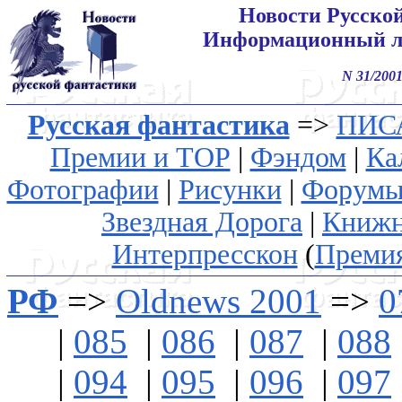
Новости Русско
Информационный л
N 31/2001
Русская фантастика
=>
ПИС
Премии и ТОР
|
Фэндом
|
Ка
Фотографии
|
Рисунки
|
Форум
Звездная Дорога
|
Книжн
Интерпресскон
(
Преми
РФ
=>
Oldnews 2001
=>
0
|
085
|
086
|
087
|
088
|
094
|
095
|
096
|
097