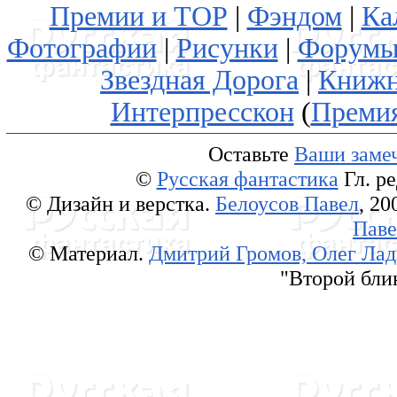
Премии и ТОР
|
Фэндом
|
Ка
Фотографии
|
Рисунки
|
Форум
Звездная Дорога
|
Книжн
Интерпресскон
(
Преми
Оставьте
Ваши замеч
©
Русская фантастика
Гл. р
© Дизайн и верстка.
Белоусов Павел
, 20
Паве
© Материал.
Дмитрий Громов, Олег Ла
"Второй блин