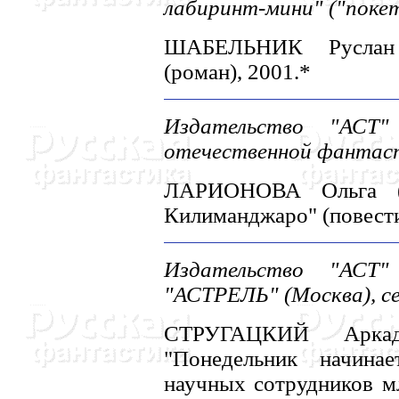
лабиринт-мини" ("поке
ШАБЕЛЬHИК Руслан 
(роман), 2001.*
Издательство "АСТ"
отечественной фантас
ЛАРИОHОВА Ольга (
Килиманджаро" (повести,
Издательство "АСТ"
"АСТРЕЛЬ" (Москва), с
СТРУГАЦКИЙ Арка
"Понедельник начина
научных сотрудников мл