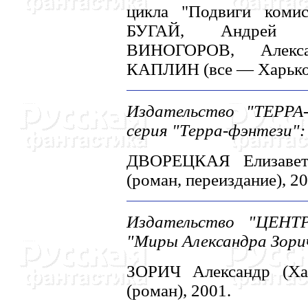
цикла "Подвиги комис
БУГАЙ, Андрей В
ВИHОГОРОВ, Алек
КАПЛИH (все — Харьков
Издательство "ТЕРР
серия "Терра-фэнтези":
ДВОРЕЦКАЯ Елизавета
(роман, переиздание), 20
Издательство "ЦЕHТ
"Миры Александра Зори
ЗОРИЧ Александр (Хар
(роман), 2001.