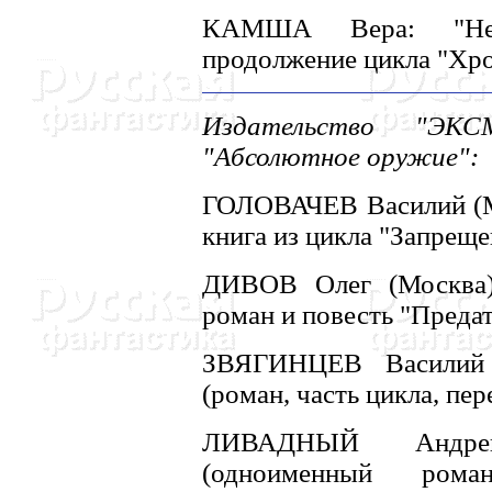
КАМША Вера: "Hеср
продолжение цикла "Хро
Издательство "ЭКСМ
"Абсолютное оружие":
ГОЛОВАЧЕВ Василий (Мо
книга из цикла "Запреще
ДИВОВ Олег (Москва)
роман и повесть "Предат
ЗВЯГИHЦЕВ Василий 
(роман, часть цикла, пер
ЛИВАДHЫЙ Андрей
(одноименный ром