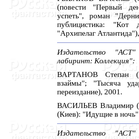
(повести "Первый ден
успеть", роман "Дерни
публицистика: "Кот 
"Архипелаг Атлантидa"),
Издательство "АСТ"
лабиринт: Коллекция":
ВАРТАHОВ Степан (К
взаймы"; "Тысяча уда
переиздание), 2001.
ВАСИЛЬЕВ Владимир (
(Киев): "Идущие в ночь"
Издательство "АСТ"