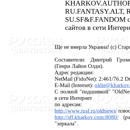
KHARKOV.AUTHORS
RU.FANTASY.ALT, 
SU.SF&F.FANDOM сети
сайтов в сети Интерн
Ще не вмерла Украина! (с) Ста
Составители: Дмитрий Гром
(Генри Лайон Олди).
Адрес редакции:
NetMail (FidoNet): 2:461/76.2 
E-Mail (Internet):
oldie@kharkov
С полной "подшивкой" "OldNe
в сети Интернет
по адресам:
http://www.rusf.ru/oldnews/
плюс 
http://sff.kharkov.com:8080/
(ра
"зеркала".