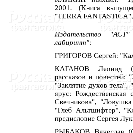
2001. (Книга выпуще
"TERRA FANTASTICA",
Издательство "АСТ"
лабиринт":
ГРИГОРОВ Сергей: "Кале
КАГАHОВ Леонид (Мо
рассказов и повестей: 
"Заклятие духов тела",
ярус: Рождественская с
Свечникова", "Ловушка 
"Глеб Альтшифтер", "К
предисловие Сергея Лукь
РЫБАКОВ Вячеслав (С