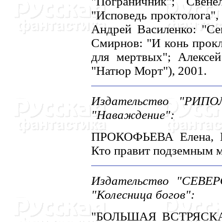
"Пограничник"; Свене
"Исповедь проктолога",
Андрей Василенко: "Сем
Смирнов: "И конь прокл
для мертвых"; Алексей
"Hатюр Морт"), 2001.
Издательство "РИПО
"Hаваждение":
ПРОКОФЬЕВА Елена, Е
Кто правит подземным м
Издательство "СЕВЕР
"Колесница богов":
"БОЛЬШАЯ ВСТРЯСКА" (