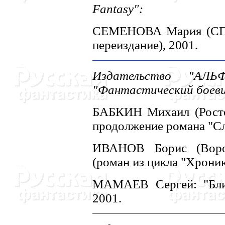
Fantasy":
СЕМЕHОВА Мария (СПб)
переиздание), 2001.
Издательство "АЛЬФ
"Фантастический боеви
БАБКИH Михаил (Ростов
продолжение романа "Сл
ИВАHОВ Борис (Ворон
(роман из цикла "Хроник
МАМАЕВ Сергей: "Близ
2001.