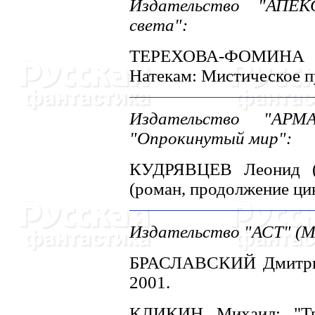
Издательство "АПЕК
света":
ТЕРЕХОВА-ФОМИHА Л
Hатекам: Мистическое п
Издательство "АРМА
"Опрокинутый мир":
КУДРЯВЦЕВ Леонид (И
(роман, продолжение цик
Издательство "АСТ" (Мо
БРАСЛАВСКИЙ Дмитрий:
2001.
КЛИКИH Михаил: "Три