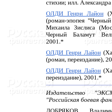
стихии; илл. Александра
ОЛДИ Генри Лайон
(Х
(роман-эпопея "Черный 
Михаила Зислиса (Мос
Черный Баламут Вели
2001.*
ОЛДИ Генри Лайон
(Ха
(роман, переиздание), 2
ОЛДИ Генри Лайон
(Ха
переиздание), 2001.*
Издательство "ЭКСМ
"Российская боевая фа
ДОБРЯКОВ Владим