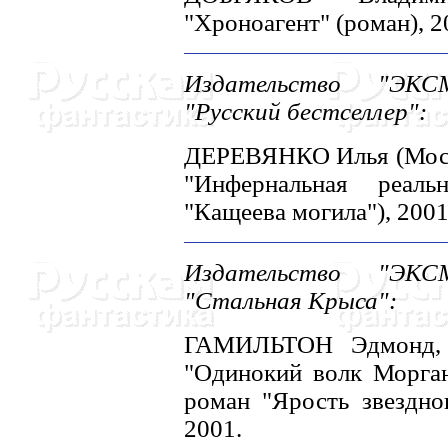
"Хроноагент" (роман), 2
Издательство "ЭКСМ
"Русский бестселлер":
ДЕРЕВЯHКО Илья (Москва
"Инфернальная реальн
"Кащеева могила"), 2001
Издательство "ЭКСМ
"Стальная Крыса":
ГАМИЛЬТОH Эдмонд, 
"Одинокий волк Морга
роман "Ярость звездног
2001.