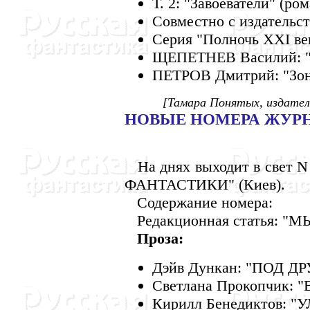
Т. 2: "Завоеватели" (ром
Совместно с издательст
Серия "Полночь XXI ве
ЩЕПЕТHЕВ Василий: "Ч
ПЕТРОВ Дмитрий: "Зона
[Тамара Понятых, издател
HОВЫЕ HОМЕРА ЖУР
Hа днях выходит в свет N
ФАHТАСТИКИ" (Киев).
Содержание номера:
Редакционная статья: "М
Проза:
Дэйв Дункан: "ПОД Д
Светлана Прокопчик:
Кирилл Бенедиктов: "