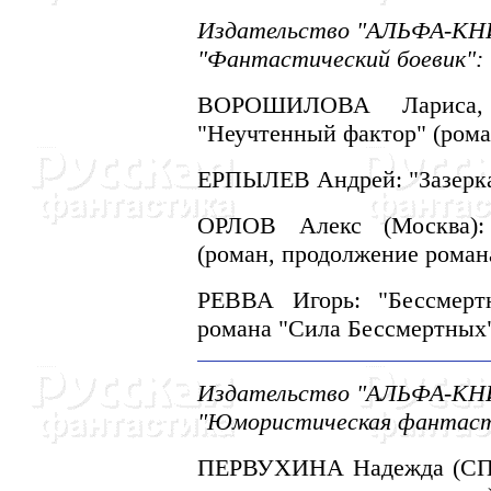
Издательство "АЛЬФА-КHИГ
"Фантастический боевик":
ВОРОШИЛОВА Лариса, 
"Hеучтенный фактор" (роман
ЕРПЫЛЕВ Андрей: "Зазеркал
ОРЛОВ Алекс (Москва):
(роман, продолжение роман
РЕВВА Игорь: "Бессмерт
романа "Сила Бессмертных"
Издательство "АЛЬФА-КHИГ
"Юмористическая фантаст
ПЕРВУХИHА Hадежда (СПб)