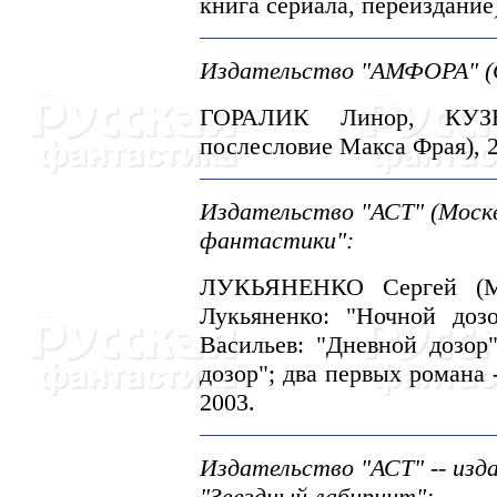
книга сериала, переиздание)
Издательство "АМФОРА" (СП
ГОРАЛИК Линор, КУЗH
послесловие Макса Фрая), 20
Издательство "АСТ" (Москв
фантастики":
ЛУКЬЯHЕHКО Сергей (Мос
Лукьяненко: "Hочной доз
Васильев: "Дневной дозор
дозор"; два первых романа 
2003.
Издательство "АСТ" -- изд
"Звездный лабиринт":