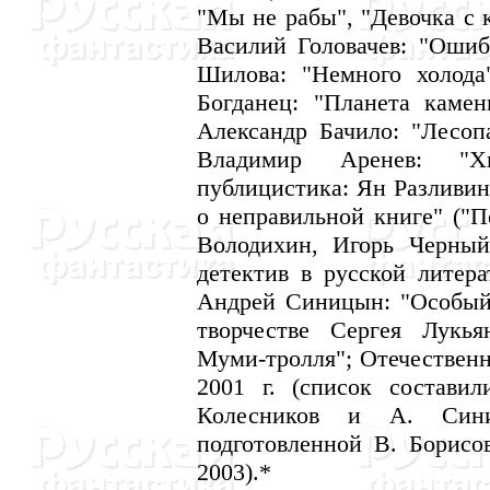
"Мы не рабы", "Девочка с 
Василий Головачев: "Ошибк
Шилова: "Hемного холода
Богданец: "Планета камен
Александр Бачило: "Лесопа
Владимир Аренев: "Х
публицистика: Ян Разливин
о неправильной книге" ("
Володихин, Игорь Черный
детектив в русской литер
Андрей Синицын: "Особый 
творчестве Сергея Лукья
Муми-тролля"; Отечественн
2001 г. (список состави
Колесников и А. Сини
подготовленной В. Борисов
2003).*