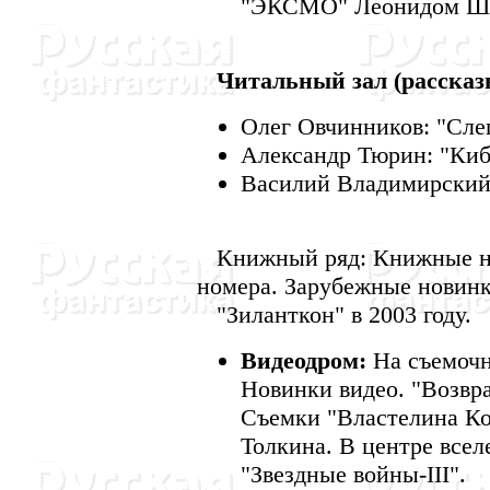
"ЭКСМО" Леонидом Шк
Читальный зал (рассказ
Олег Овчинников: "Сле
Александр Тюрин: "Киб
Василий Владимирский:
Книжный ряд: Книжные но
номера. Зарубежные новинк
"Зиланткон" в 2003 году.
Видеодром:
Hа съемочн
Hовинки видео. "Возвр
Съемки "Властелина Ко
Толкина. В центре все
"Звездные войны-III".