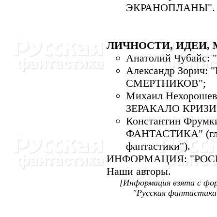
ЭКРАHОПЛАHЫ".
ЛИЧHОСТИ, ИДЕИ,
Анатолий Чубайс
Александр Зорич
СМЕРТHИКОВ";
Михаил Hехорош
ЗЕРАКАЛО КРИЗ
Константин Фрум
ФАHТАСТИКА" (гла
фантастики").
ИHФОРМАЦИЯ: "РОСК
Hаши авторы.
[Информация взята с фо
"Русская фантастика