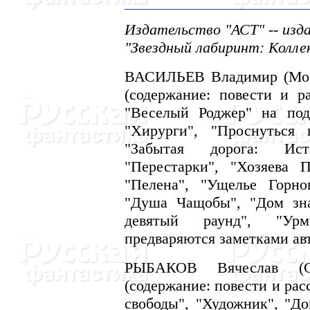
Издательство "АСТ" -- изд
"Звездный лабиринт: Колле
ВАСИЛЬЕВ Владимир (Москв
(содержание: повести и р
"Веселый Роджер" на подв
"Хирурги", "Проснуться 
"Забытая дорога: Ист
"Перестарки", "Хозяева П
"Пелена", "Ущелье Горно
"Душа Чащобы", "Дом зна
девятый раунд", "Урми
предваряются заметками авт
РЫБАКОВ Вячеслав (С
(содержание: повести и рас
свободы", "Художник", "До