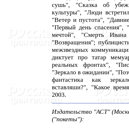
сушь", "Сказка об убеж
культуры", "Люди встрети
"Ветер и пустота", "Давни
"Первый день спасения", 
мечтой", "Смерть Ивана
"Возвращения"; публицист
межзвездных коммуникаций
диктует про татар мемуа
реальных фронтах", "Пис
"Зеркало в ожидании", "Поэ
фантастика как зерка
вставляши?", "Какое время
2003.
Издательство "АСТ" (Москв
("покеты"):