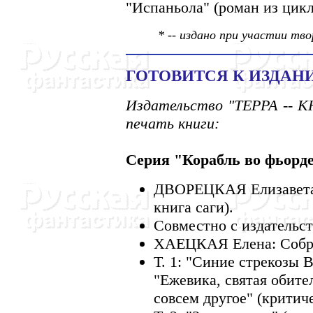
"Испаньола" (роман из цикл
* -- издано при участии тв
ГОТОВИТСЯ К ИЗДАН
Издательство "ТЕРРА -- 
печать книги:
Серия "Корабль во фьорде
ДВОРЕЦКАЯ Елизавета (
книга саги).
Совместно с издательст
ХАЕЦКАЯ Елена: Собра
Т. 1: "Синие стрекозы 
"Ежевика, святая обител
совсем другое" (критиче