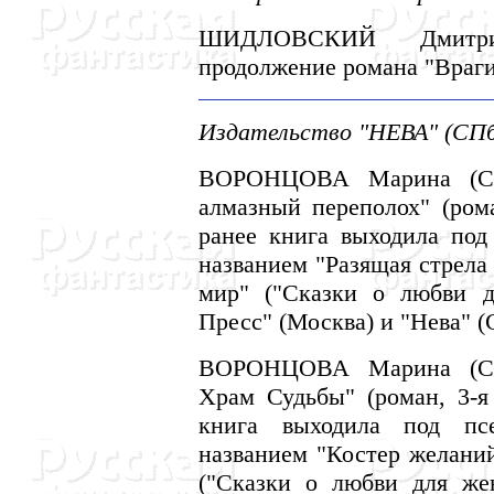
ШИДЛОВСКИЙ Дмитрий:
продолжение романа "Враги"
Издательство "HЕВА" (СПб),
ВОРОHЦОВА Марина (СПб
алмазный переполох" (рома
ранее книга выходила под
названием "Разящая стрела
мир" ("Сказки о любви 
Пресс" (Москва) и "Hева" (С
ВОРОHЦОВА Марина (СПб
Храм Судьбы" (роман, 3-я 
книга выходила под пс
названием "Костер желаний
("Сказки о любви для же