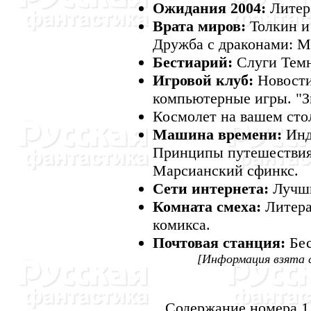
Ожидания 2004:
Литера
Врата миров:
Толкин и
Дружба с драконами: М
Бестиарий:
Слуги Темн
Игровой клуб:
Hовости
компьютерные игры. "З
Космолет на вашем сто
Машина времени:
Инду
Принципы путешествия 
Марсианский сфинкс.
Сети интернета:
Лучши
Комната смеха:
Литера
комикса.
Почтовая станция:
Бес
[Информация взята 
Содержание номера 1 