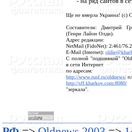
- на ряд сайтов в с
Ще не вмерла Украина! (с) 
Составители: Дмитрий Г
(Генри Лайон Олди).
Адрес редакции:
NetMail (FidoNet): 2:461/76.
E-Mail (Internet):
oldie@khar
С полной "подшивкой" "Ol
в сети Интернет
по адресам:
http://www.rusf.ru/oldnews/
пл
http://sff.kharkov.com:8080/
(
"зеркала".
РФ
=>
Oldnews 2003
=>
1