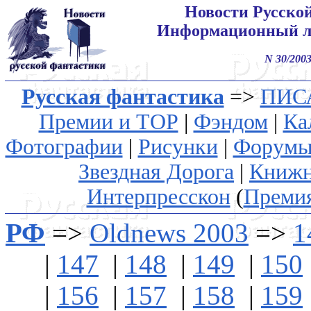
Новости Русско
Информационный л
N 30/2003
Русская фантастика
=>
ПИС
Премии и ТОР
|
Фэндом
|
Ка
Фотографии
|
Рисунки
|
Форум
Звездная Дорога
|
Книжн
Интерпресскон
(
Преми
РФ
=>
Oldnews 2003
=>
1
|
147
|
148
|
149
|
150
|
156
|
157
|
158
|
159