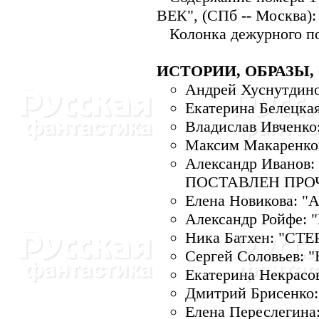
ВЕК", (СПб -- Москва):
Колонка дежурного по
ИСТОРИИ, ОБРАЗЫ,
Андрей Хуснутдин
Екатерина Белецк
Владислав Ивчен
Максим Макаренко
Александр Ивано
ПОСТАВЛЕH ПРО
Елена Hовикова: "
Александр Ройфе
Hика Батхен: "СТ
Сергей Соловьев:
Екатерина Hекрасо
Дмитрий Брисенк
Елена Переслегин