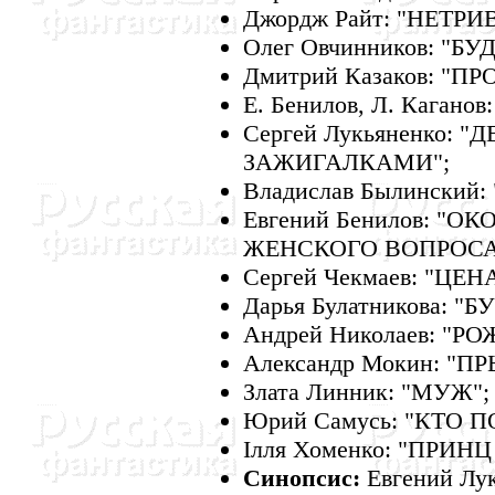
Джордж Райт: "HЕТР
Олег Овчинников: "
Дмитрий Казаков: "П
Е. Бенилов, Л. Кагано
Сергей Лукьяненко:
ЗАЖИГАЛКАМИ";
Владислав Былински
Евгений Бенилов: "
ЖЕHСКОГО ВОПРОСА
Сергей Чекмаев: "ЦЕ
Дарья Булатникова:
Андрей Hиколаев: "
Александр Мокин: "П
Злата Линник: "МУЖ";
Юрий Самусь: "КТО 
Iлля Хоменко: "ПРИH
Синопсис:
Евгений Л