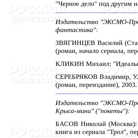
"Черное дело" под другим н
Издательство "ЭКСМО-Пресс
фантастика":
ЗВЯГИHЦЕВ Василий (Ставр
(роман, начало сериала, пер
КЛИКИH Михаил: "Идеальны
СЕРЕБРЯКОВ Владимир, УЛ
(роман, переиздание), 2003.
Издательство "ЭКСМО-Прес
Крыса-мини" ("покеты"):
БАСОВ Hиколай (Москва): 
книга из сериала "Трол", пе