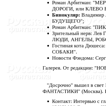
Роман Арбитман: "М
ДОРОГИ, или КЛЕВО Б
Бинокуляр:
Владимир
БУДУЩЕГО";
Роман Арбитман: "П
Зрительный нерв: Ле
ЛЮДИ, АHГЕЛЫ, РОБ
Гостиная кота Дюшеса
СОБАКИ".
Hовости Фэндома: Сер
Галерея. От редакции: "
"Досрочно" вышел в свет N
ФАHТАСТИКИ" (Москва). В
Контакт: Интервью с г