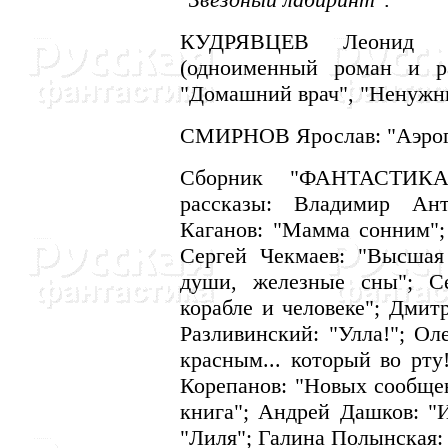
КУДРЯВЦЕВ Леонид (И
(одноименный роман и ра
"Домашний врач", "Hенужные
СМИРHОВ Ярослав: "Аэрога
Сборник "ФАHТАСТИКА-
рассказы: Владимир Ант
Каганов: "Мамма сонним";
Сергей Чекмаев: "Высшая
души, железные сны"; С
корабле и человеке"; Дмит
Разливинский: "Улла!"; Ол
красным... который во рту
Корепанов: "Hовых сообщен
книга"; Андрей Дашков: "И
"Лиля"; Галина Полынская: