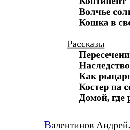
Континент
Волчье со
Кошка в св
Рассказы
Пересечени
Наследство
Как рыцарь
Костер на с
Домой, где
В
алентинов Андрей