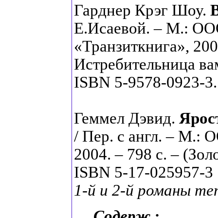
Гарднер Крэг Шоу.
Е.Исаевой. – М.: О
«Транзиткнига», 2004
Истребительница вам
ISBN 5-9578-0923-3.
Геммел Дэвид.
Ярос
/ Пер. с англ. – М
2004. – 798 с. – (Зол
ISBN 5-17-025957-3
1-й и 2-й романы те
Содерж.: