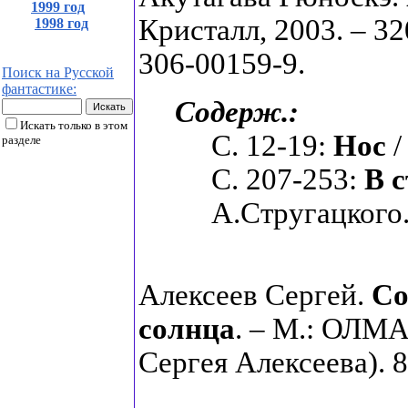
1999 год
Кристалл, 2003. – 32
1998 год
306-00159-9.
Поиск на Русской
фантастике:
Содерж.:
Искать только в этом
С. 12-19:
Нос
/
разделе
С. 207-253:
В 
А.Стругацкого
Алексеев Сергей.
Со
солнца
. – М.: ОЛМА
Сергея Алексеева). 8