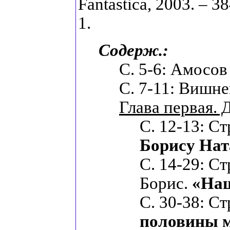
Fantastica, 2003. – 3
1.
Содерж.:
С. 5-6: Амосо
С. 7-11: Вишн
Глава первая. 
С. 12-13: С
Борису Нат
С. 14-29: С
Борис.
«Наш
С. 30-38: С
половины 