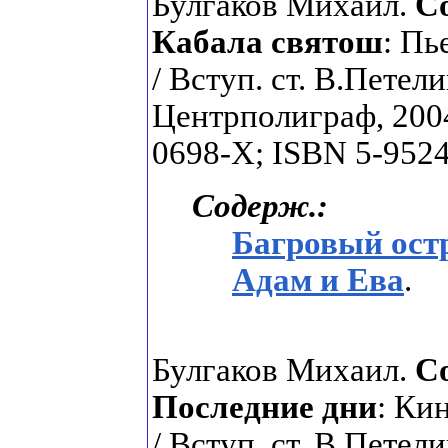
Булгаков Михаил.
С
Кабала святош
: Пь
/ Вступ. ст. В.Петел
Центрполиграф, 2004.
0698-X; ISBN 5-9524
Содерж.:
Багровый ост
Адам и Ева
.
Булгаков Михаил.
С
Последние дни
: Ки
/ Вступ. ст. В.Петел