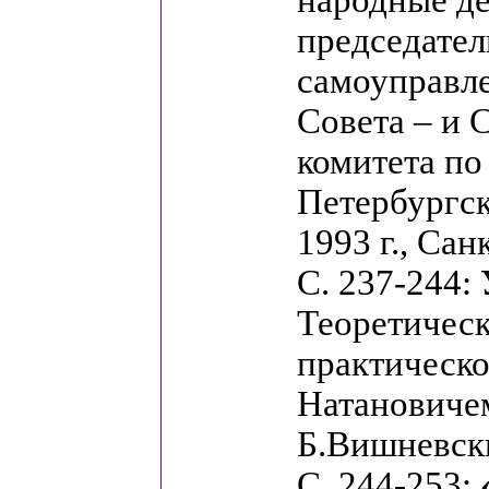
народные д
председател
самоуправл
Совета – и 
комитета по
Петербургск
1993 г., Са
С. 237-244:
Теоретическ
практическо
Натановиче
Б.Вишневск
С. 244-253: