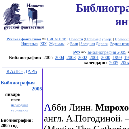
Библиогр
ян
Русская фантастика
=>
ПИСАТЕЛИ
|
Новости
(
Oldnews
Курьер
) |
Премии 
Интервью
|
XIX
|
Журналы
=>
Если
|
Звездная Дорога
|
Редкая пти
РФ
=>
Библиография 2005
Библиография:
2005
2004
2003
2002
2001
2000
1999
19
календаря:
2005
200
КАЛЕНДАРЬ
Библиография
2005
январь
книги
А
бби Линн.
Мирохо
периодика
уточнения
англ. А.Погодиной. –
Библиография:
2005 год