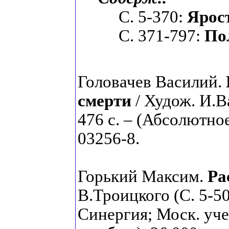
С. 5-370:
Ярос
С. 371-797:
По
Головачев Василий.
смерти
/ Худож. И.В
476 с. – (Абсолютное
03256-8.
Горький Максим.
Ра
В.Троицкого (С. 5-5
Синергия; Моск. учеб