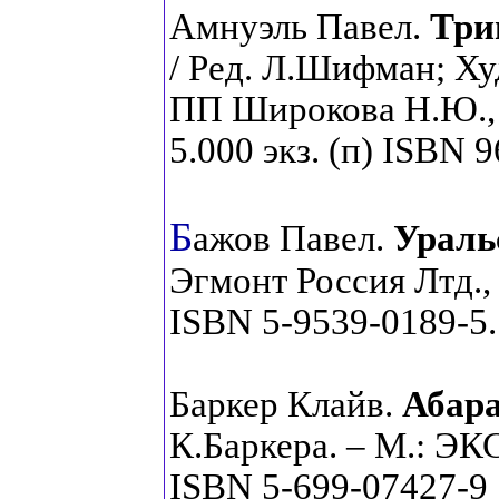
Амнуэль Павел.
Три
/ Ред. Л.Шифман; Ху
ПП Широкова Н.Ю., 2
5.000 экз. (п) ISBN 
Б
ажов Павел.
Ураль
Эгмонт Россия Лтд., 2
ISBN 5-9539-0189-5.
Баркер Клайв.
Абар
К.Баркера. – М.: ЭКС
ISBN 5-699-07427-9