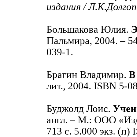
издания / Л.К.Долго
Большакова Юлия.
Э
Пальмира, 2004. – 540
039-1.
Брагин Владимир.
В
лит., 2004. ISBN 5-0
Буджолд Лоис.
Учен
англ. – М.: ООО «И
713 с. 5.000 экз. (п