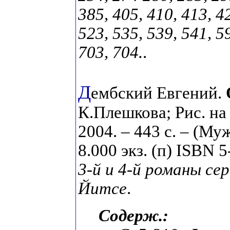
385, 405, 410, 413, 4
523, 535, 539, 541, 59
703, 704.
.
Д
ембский Евгений.
К.Плешкова; Рис. на
2004. – 443 с. – (Му
8.000 экз. (п) ISBN 
3-й и 4-й романы се
Йитсе
.
Содерж.: