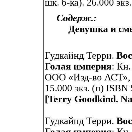
шк. б-ка). 26.000 экз
Содерж.:
Девушка и см
Гудкайнд Терри.
Вос
Голая империя
: Кн
ООО «Изд-во АСТ», 2
15.000 экз. (п) ISBN
[Terry Goodkind.
Na
Гудкайнд Терри.
Вос
Голая империя
: Кн