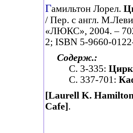
Г
амильтон Лорел.
Ц
/ Пер. с англ. М.Ле
«ЛЮКС», 2004. – 702 
2; ISBN 5-9660-0122
Содерж.:
С. 3-335:
Цирк
С. 337-701:
Ка
[Laurell K. Hamilto
Cafe
]
.