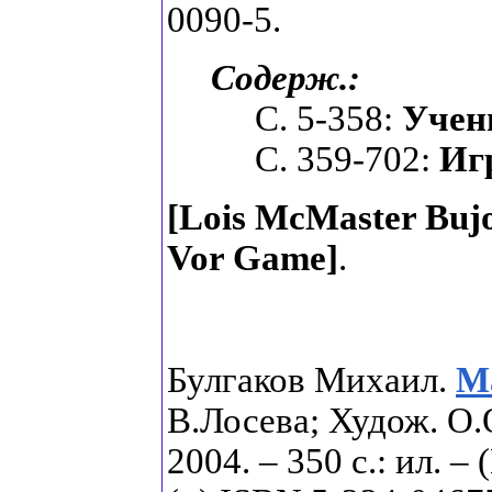
0090-5.
Содерж.:
С. 5-358:
Учен
С. 359-702:
Иг
[Lois McMaster Buj
Vor Game
]
.
Булгаков Михаил.
М
В.Лосева; Худож. О
2004. – 350 с.: ил. –