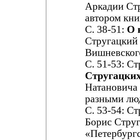
Аркадии Ст
автором книг
С. 38-51:
О 
Стругацкий 
Вишневског
С. 51-53: С
Стругацких 
Натановича 
разными люд
С. 53-54: С
Борис Струг
«Петербургс