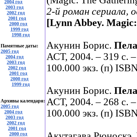
(Magic: The Gatherin
2004 год
2003 год
2-й роман сериала, 
2002 год
2001 год
[Lynn Abbey.
Magic:
2000 год
1999 год
1998 год
Акунин Борис.
Пела
Памятные даты:
2005 год
АСТ, 2004. – 319 с.
2004 год
2003 год
100.000 экз. (п) ISB
2002 год
2001 год
2000 год
1999 год
Акунин Борис.
Пела
АСТ, 2004. – 268 с.
Архивы календаря:
2005 год
100.000 экз. (п) ISB
2004 год
2003 год
2002 год
2001 год
Акутагава Рюноскэ.
2000 год