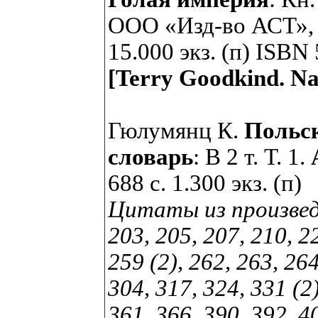
ООО «Изд-во АСТ», 2
15.000 экз. (п) ISBN
[Terry Goodkind.
Na
Гюлумянц К.
Польск
словарь
: В 2 т. Т. 1.
688 с. 1.300 экз. (п)
Цитаты из произведен
203, 205, 207, 210, 22
259 (2), 262, 263, 264
304, 317, 324, 331 (2)
361, 366, 390, 392, 4