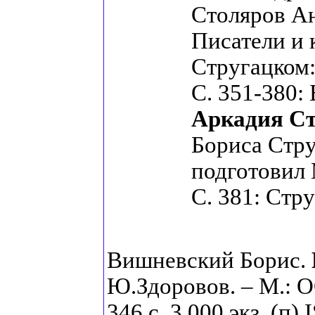
Столяров А
Писатели и 
Стругацком:
С. 351-380: 
Аркадия Ст
Бориса Стру
подготовил
С. 381: Стр
Вишневский Борис.
Ю.Здоровов. – М.: 
346 с. 3.000 экз. (п)