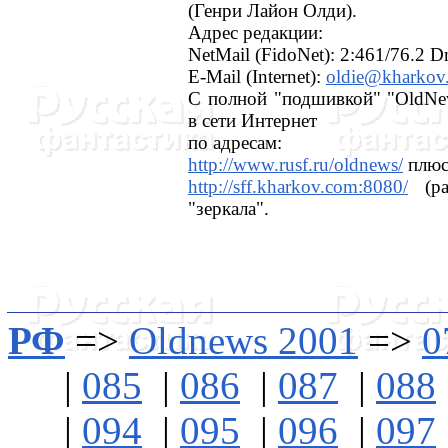
(Генри Лайон Олди).
Адрес редакции:
NetMail (FidoNet): 2:461/76.2 
E-Mail (Internet):
oldie@kharkov
С полной "подшивкой" "OldNe
в сети Интернет
по адресам:
http://www.rusf.ru/oldnews/
плюс 
http://sff.kharkov.com:8080/
(ра
"зеркала".
РФ
=>
Oldnews 2001
=>
0
|
085
|
086
|
087
|
088
|
094
|
095
|
096
|
097