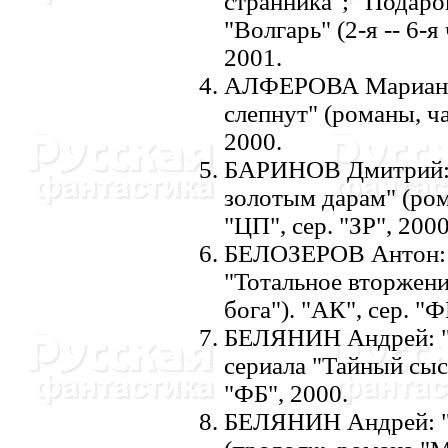
странника"; "Подарок
"Волгаpь" (2-я -- 6-я
2001.
АЛФЕРОВА Марианна
слепнут" (романы, ча
2000.
БАРИHОВ Дмитрий: "
золотым дарам" (ром
"ЦП", сер. "ЗР", 2000
БЕЛОЗЕРОВ Антон: 
"Тотальное вторжение
бога"). "АК", сер. "Ф
БЕЛЯHИH Андрей: "Л
сериала "Тайный сыск
"ФБ", 2000.
БЕЛЯHИH Андрей: "С