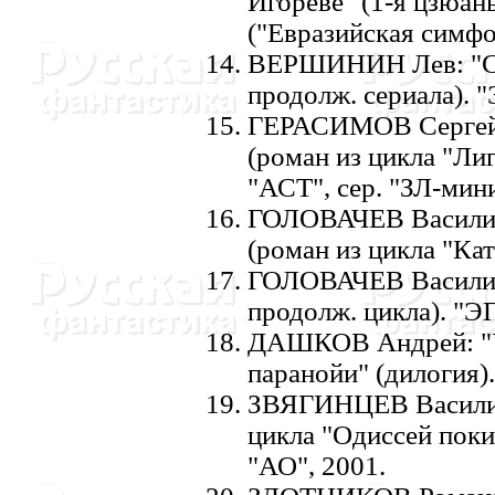
Игореве" (1-я цзюан
("Евразийская симфон
ВЕРШИHИH Лев: "Сел
продолж. сериала). "
ГЕРАСИМОВ Сергей: 
(роман из цикла "Ли
"АСТ", сер. "ЗЛ-мини
ГОЛОВАЧЕВ Василий
(роман из цикла "Кат
ГОЛОВАЧЕВ Василий:
продолж. цикла). "ЭП
ДАШКОВ Андрей: "У
паранойи" (дилогия).
ЗВЯГИHЦЕВ Василий
цикла "Одиссей покид
"АО", 2001.