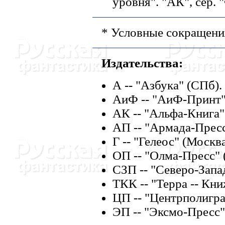
уровня". "АК", сер. 
* Условные сокращени
Издательства:
А -- "Азбука" (СПб).
АиФ -- "АиФ-Принт"
АК -- "Альфа-Книга"
АП -- "Армада-Пресс
Г -- "Гелеос" (Москва
ОП -- "Олма-Пресс" 
СЗП -- "Северо-Запа
ТКК -- "Терра -- Кн
ЦП -- "Центрполигра
ЭП -- "Эксмо-Пресс"