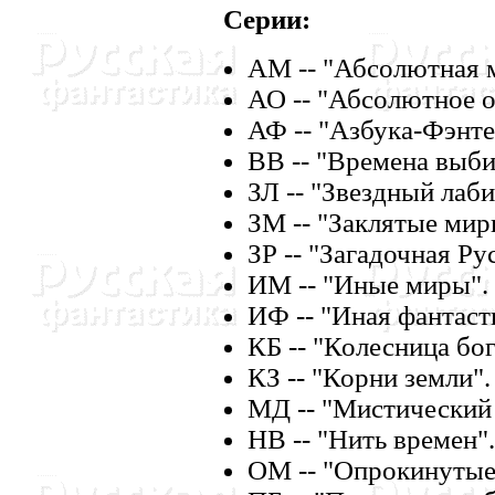
Серии:
АМ -- "Абсолютная м
АО -- "Абсолютное 
АФ -- "Азбука-Фэнте
ВВ -- "Времена выб
ЗЛ -- "Звездный лаби
ЗМ -- "Заклятые мир
ЗР -- "Загадочная Рус
ИМ -- "Иные миры".
ИФ -- "Иная фантаст
КБ -- "Колесница бог
КЗ -- "Корни земли".
МД -- "Мистический 
HВ -- "Hить времен".
ОМ -- "Опрокинутые