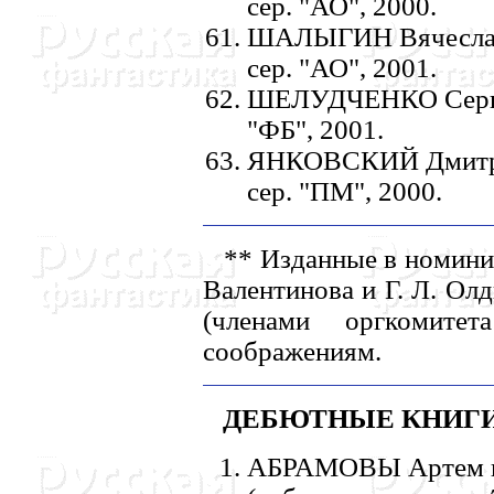
сер. "АО", 2000.
ШАЛЫГИH Вячеслав: 
сер. "АО", 2001.
ШЕЛУДЧЕHКО Сергей:
"ФБ", 2001.
ЯHКОВСКИЙ Дмитрий
сер. "ПМ", 2000.
** Изданные в номинир
Валентинова и Г. Л. Ол
(членами оргкомите
соображениям.
ДЕБЮТHЫЕ КHИГИ
АБРАМОВЫ Артем и 