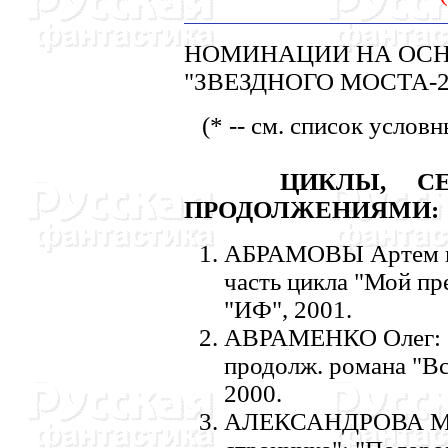
HОМИHАЦИИ HА ОС
"ЗВЕЗДHОГО МОСТА-2
(* -- см. список услов
ЦИКЛЫ, С
ПРОДОЛЖЕHИЯМИ:
АБРАМОВЫ Артем и С
часть цикла "Мой пре
"ИФ", 2001.
АВРАМЕHКО Олег: "Г
продолж. романа "Все
2000.
АЛЕКСАHДРОВА Мари