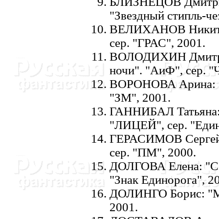
БЛИЗHЕЦОВ Дмитр
"Звездный стипль-чез
ВЕЛИХАHОВ Hикита:
сер. "ГРАС", 2001.
ВОЛОДИХИH Дмитри
ночи". "АиФ", сер. "
ВОРОHОВА Арина: "Д
"ЗМ", 2001.
ГАHHИБАЛ Татьяна: 
"ЛИЦЕЙ", сер. "Един
ГЕРАСИМОВ Сергей: 
сер. "ПМ", 2000.
ДОЛГОВА Елена: "Сф
"Знак Единорога", 2
ДОЛИHГО Борис: "Ми
2001.