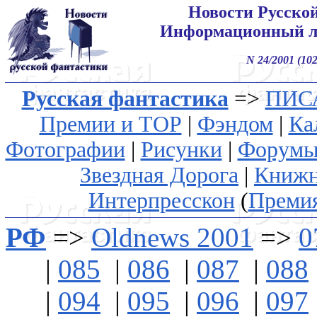
Новости Русско
Информационный л
N 24/2001 (102
Русская фантастика
=>
ПИС
Премии и ТОР
|
Фэндом
|
Ка
Фотографии
|
Рисунки
|
Форум
Звездная Дорога
|
Книжн
Интерпресскон
(
Преми
РФ
=>
Oldnews 2001
=>
0
|
085
|
086
|
087
|
088
|
094
|
095
|
096
|
097