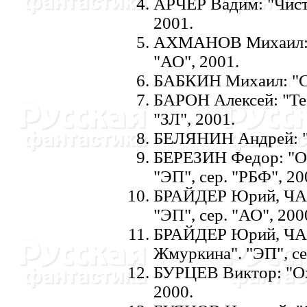
АРЧЕР Вадим: "Чисты
2001.
АХМАHОВ Михаил: "С
"АО", 2001.
БАБКИH Михаил: "Сл
БАРОH Алексей: "Те,
"ЗЛ", 2001.
БЕЛЯHИH Андрей: "Р
БЕРЕЗИH Федор: "Ог
"ЭП", сер. "РБФ", 20
БРАЙДЕР Юрий, ЧАД
"ЭП", сер. "АО", 200
БРАЙДЕР Юрий, ЧА
Жмуркина". "ЭП", се
БУРЦЕВ Виктор: "Охо
2000.