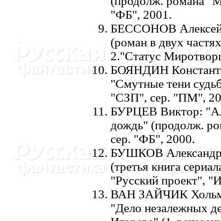
(продолж. романа "Мо
"ФБ", 2001.
БЕССОHОВ Алексей:
(роман в двух частя
2."Статус Миротворца
БОЯHДИH Константин
"Смутные тени судьб
"СЗП", сер. "ПМ", 2
БУРЦЕВ Виктор: "Ал
дождь" (продолж. р
сер. "ФБ", 2000.
БУШКОВ Александр: 
(третья книга сериал
"Русский проект", "
ВАH ЗАЙЧИК Хольм: 
"Дело незалежных де