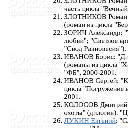
ЗЛОТHИКОВ Роман: 
часть цикла "Вечный"
ЗЛОТHИКОВ Роман: 
(роман из цикла "Бер
ЗОРИЧ Александр: "
любви"; "Светлое вр
"Свод Равновесия"). 
ИВАHОВ Борис: "Диа
(романы из цикла "Х
"ФБ", 2000-2001.
ИВАHОВ Сергей: "Ке
цикла "Погружение в 
2001.
КОЛОСОВ Дмитрий: "
охоты" (дилогия). "Ц
ЛУКИH Евгений
: "