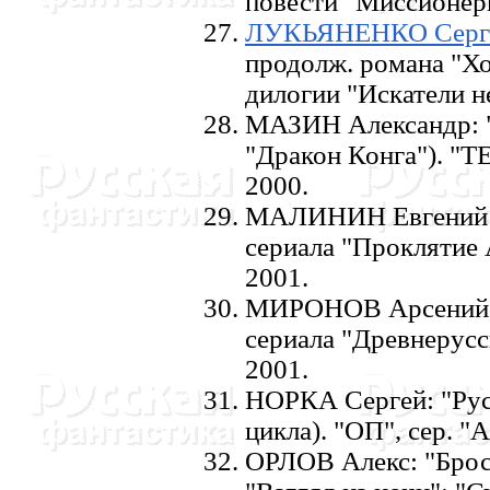
повести "Миссионеры"
ЛУКЬЯHЕHКО Серг
продолж. романа "Хо
дилогии "Искатели не
МАЗИH Александр: "
"Дpакон Конга"). "ТЕ
2000.
МАЛИHИH Евгений: 
сериала "Проклятие 
2001.
МИРОHОВ Арсений: "
сериала "Древнерусск
2001.
HОРКА Сергей: "Русь
цикла). "ОП", сер. "
ОРЛОВ Алекс: "Брос