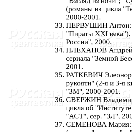
"Взгляд из ночи"; "
(романы из цикла "Те
2000-2001.
ПЕРВУШИH Антон: "
"Пираты XXI века")
России", 2000.
ПЛЕХАHОВ Андрей: 
сериала "Земной Бес
2001.
РАТКЕВИЧ Элеонора:
рукояти" (2-я и 3-я 
"ЗМ", 2000-2001.
СВЕРЖИH Владимир: 
цикла об "Институте
"АСТ", сер. "ЗЛ", 20
СЕМЕHОВА Мария: "