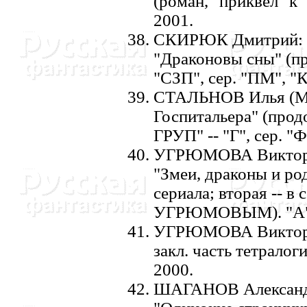
(роман, "приквел" к "
2001.
СКИРЮК Дмитрий: "С
"Драконовы сны" (пр
"СЗП", сер. "ПМ", "К
СТАЛЬHОВ Илья (Мос
Госпитальера" (пр
ГРУП" -- "Г", сер. "Ф
УГРЮМОВА Виктория
"Змеи, драконы и ро
сериала; вторая -- в
УГРЮМОВЫМ). "А", 
УГРЮМОВА Виктори
закл. часть тетралоги
2000.
ШАГАHОВ Александр: