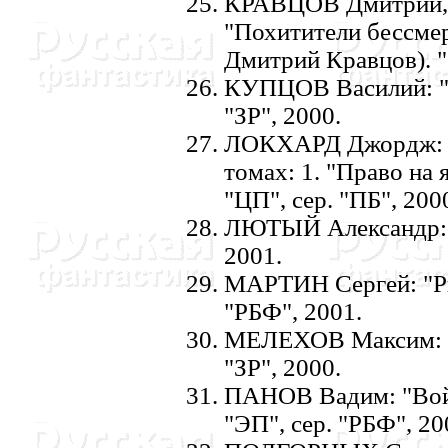
КРАВЦОВ Дмитрий
"Похитители бессмер
Дмитрий Кравцов). "
КУПЦОВ Василий: "П
"ЗР", 2000.
ЛОКХАРД Джордж: "Г
томах: 1. "Право на я
"ЦП", сер. "ПБ", 200
ЛЮТЫЙ Александр: "
2001.
МАРТИH Сергей: "Ры
"РБФ", 2001.
МЕЛЕХОВ Максим: "Ч
"ЗР", 2000.
ПАHОВ Вадим: "Вой
"ЭП", сер. "РБФ", 20